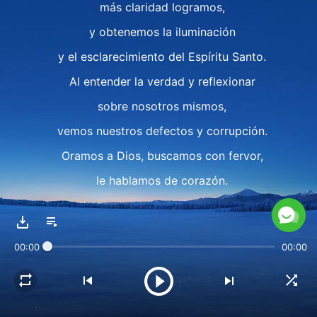
más claridad logramos,
y obtenemos la iluminación
y el esclarecimiento del Espíritu Santo.
Al entender la verdad y reflexionar
sobre nosotros mismos,
vemos nuestros defectos y corrupción.
Oramos a Dios, buscamos con fervor,
le hablamos de corazón.
No le importa en qué medida
entendamos la verdad,
00:00
00:00
está contento siempre
que hablemos con sinceridad.
La vida de iglesia trae tanta alegría