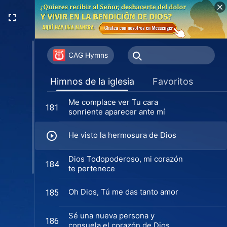
Correr hacia la senda de la luz
176
(Coro)
He decidido seguir a Dios
177
CAG Hymns
Alabanza a Dios de los
178
Himnos de la iglesia
Favoritos
descendientes de Moab
Me complace ver Tu cara
181
sonriente aparecer ante mí
He visto la hermosura de Dios
Dios Todopoderoso, mi corazón
184
te pertenece
Oh Dios, Tú me das tanto amor
185
Sé una nueva persona y
186
consuela el corazón de Dios