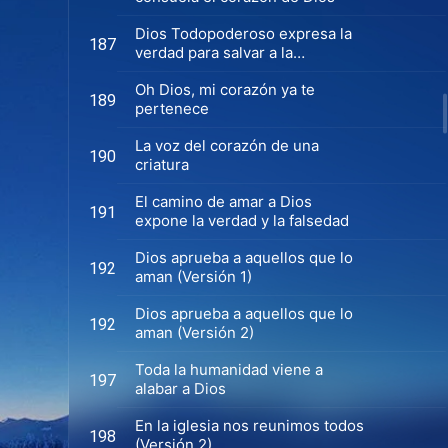
Dios Todopoderoso expresa la
187
verdad para salvar a la
humanidad
Oh Dios, mi corazón ya te
189
pertenece
La voz del corazón de una
190
criatura
El camino de amar a Dios
191
expone la verdad y la falsedad
Dios aprueba a aquellos que lo
192
aman (Versión 1)
Dios aprueba a aquellos que lo
192
aman (Versión 2)
Toda la humanidad viene a
197
alabar a Dios
En la iglesia nos reunimos todos
198
(Versión 2)