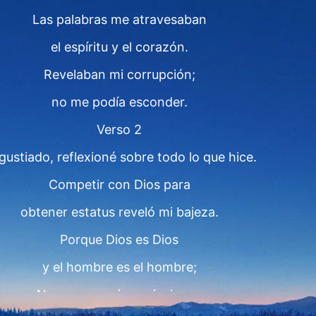
Las palabras me atravesaban
el espíritu y el corazón.
Revelaban mi corrupción;
no me podía esconder.
Verso 2
ustiado, reflexioné sobre todo lo que hice.
Competir con Dios para
obtener estatus reveló mi bajeza.
Porque Dios es Dios
y el hombre es el hombre;
No me conocía a mí mismo.