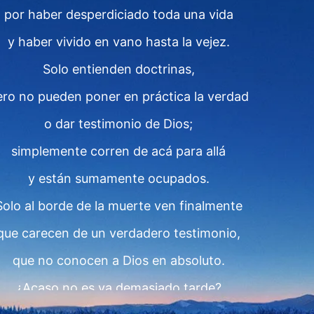
por haber desperdiciado toda una vida
y haber vivido en vano hasta la vejez.
Solo entienden doctrinas,
ero no pueden poner en práctica la verdad
o dar testimonio de Dios;
simplemente corren de acá para allá
y están sumamente ocupados.
Solo al borde de la muerte ven finalmente
que carecen de un verdadero testimonio,
que no conocen a Dios en absoluto.
¿Acaso no es ya demasiado tarde?