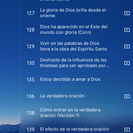
La gloria de Dios brilla desde el
127
oriente
Dios ha aparecido en el Este del
128
mundo con gloria (Coro)
Vivir en las palabras de Dios
129
lleva a la obra del Espíritu Santo
Deshazte de la influencia de las
130
tinieblas para ser aprobado por
Dios
Estoy decidido a amar a Dios
135
La verdadera oración
136
Cómo entrar en la verdadera
138
oración (Versión 1)
El efecto de la verdadera oración
139