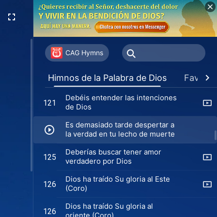
los últimos días
Nadie puede estar sin las
108
palabras de Dios
Dios juzga y perfecciona al
117
hombre con Sus palabras en los
CAG Hymns
últimos días
Una era diferente, una obra
118
Himnos de la Palabra de Dios
Favorit
divina diferente
Debéis entender las intenciones
121
de Dios
Es demasiado tarde despertar a
la verdad en tu lecho de muerte
Deberías buscar tener amor
125
verdadero por Dios
Dios ha traído Su gloria al Este
126
(Coro)
Dios ha traído Su gloria al
126
oriente (Coro)