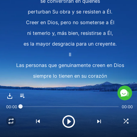
se convertirán en quienes
perturban Su obra y se resisten a Él.
Creer en Dios, pero no someterse a Él
ni temerlo y, más bien, resistirse a Él,
es la mayor desgracia para un creyente.
II
Las personas que genuinamente creen en Dios
siempre lo tienen en su corazón
y siempre llevan en su interior
un corazón temeroso de Dios,
00:00
00:00
un corazón amante de Él.
Aquellos que creen en Dios
deben hacer las cosas con cautela y prudencia,