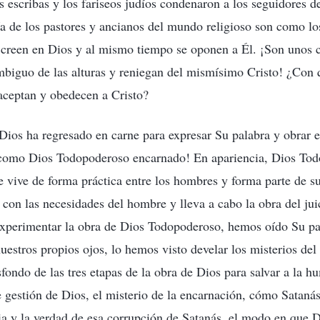
s escribas y los fariseos judíos condenaron a los seguidores d
 de los pastores y ancianos del mundo religioso son como los
s creen en Dios y al mismo tiempo se oponen a Él. ¡Son unos c
mbiguo de las alturas y reniegan del mismísimo Cristo! ¿Con
aceptan y obedecen a Cristo?
 Dios ha regresado en carne para expresar Su palabra y obrar 
 como Dios Todopoderoso encarnado! En apariencia, Dios Tod
e vive de forma práctica entre los hombres y forma parte de su
 con las necesidades del hombre y lleva a cabo la obra del j
experimentar la obra de Dios Todopoderoso, hemos oído Su pa
uestros propios ojos, lo hemos visto develar los misterios del
asfondo de las tres etapas de la obra de Dios para salvar a la h
e gestión de Dios, el misterio de la encarnación, cómo Satanás 
a y la verdad de esa corrupción de Satanás, el modo en que Di