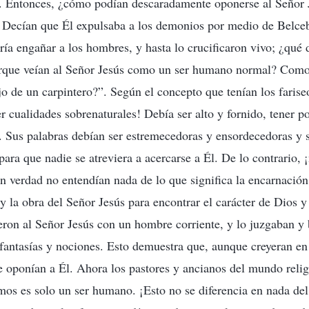
s. Entonces, ¿cómo podían descaradamente oponerse al Señor 
 Decían que Él expulsaba a los demonios por medio de Belceb
ía engañar a los hombres, y hasta lo crucificaron vivo; ¿qué
orque veían al Señor Jesús como un ser humano normal? Como
jo de un carpintero?”. Según el concepto que tenían los farise
r cualidades sobrenaturales! Debía ser alto y fornido, tener p
 Sus palabras debían ser estremecedoras y ensordecedoras y s
ara que nadie se atreviera a acercarse a Él. De lo contrario, 
n verdad no entendían nada de lo que significa la encarnación
 y la obra del Señor Jesús para encontrar el carácter de Dios 
eron al Señor Jesús con un hombre corriente, y lo juzgaban y
fantasías y nociones. Esto demuestra que, aunque creyeran en
e oponían a Él. Ahora los pastores y ancianos del mundo reli
os es solo un ser humano. ¡Esto no se diferencia en nada de