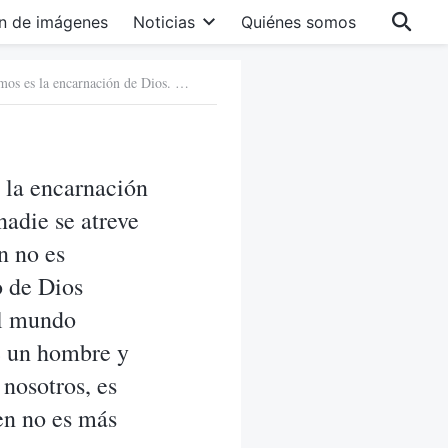
n de imágenes
Noticias
Quiénes somos
Pregunta 3: El Señor Jesús en el que nosotros creemos es la encarnación de Dios. El Señor Jesús realizó la obra de redención de Dios, nadie se atreve a negarlo, pero este Dios Todopoderoso en quien ustedes creen no es necesariamente la encarnación de Dios porque no hay registro de Dios Todopoderoso en la Biblia. Por eso los pastores y ancianos del mundo religioso dicen que ustedes creen en alguien que es solamente un hombre y que los han engañado. ¡Solo el Señor Jesús, en quien creemos nosotros, es Cristo, el Hijo de Dios! Este Dios Todopoderoso en quien creen no es más que un hombre. ¿Cómo podría no serlo?
s la encarnación
nadie se atreve
n no es
o de Dios
el mundo
e un hombre y
nosotros, es
en no es más