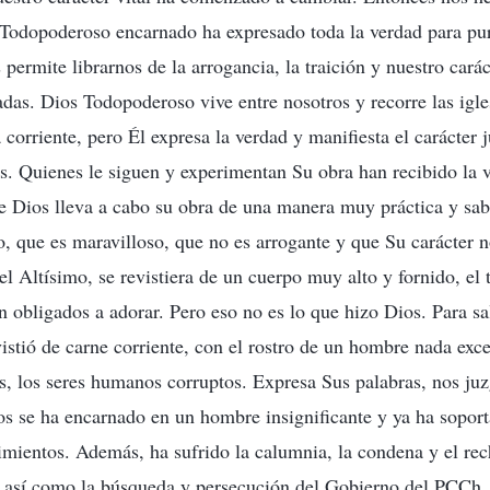
Todopoderoso encarnado ha expresado toda la verdad para pur
 permite librarnos de la arrogancia, la traición y nuestro carác
as. Dios Todopoderoso vive entre nosotros y recorre las igles
corriente, pero Él expresa la verdad y manifiesta el carácter 
es. Quienes le siguen y experimentan Su obra han recibido la 
ue Dios lleva a cabo su obra de una manera muy práctica y sa
o, que es maravilloso, que no es arrogante y que Su carácter n
el Altísimo, se revistiera de un cuerpo muy alto y fornido, el
n obligados a adorar. Pero eso no es lo que hizo Dios. Para s
vistió de carne corriente, con el rostro de un hombre nada exc
os, los seres humanos corruptos. Expresa Sus palabras, nos juz
os se ha encarnado en un hombre insignificante y ya ha sopo
imientos. Además, ha sufrido la calumnia, la condena y el rec
 así como la búsqueda y persecución del Gobierno del PCCh, 