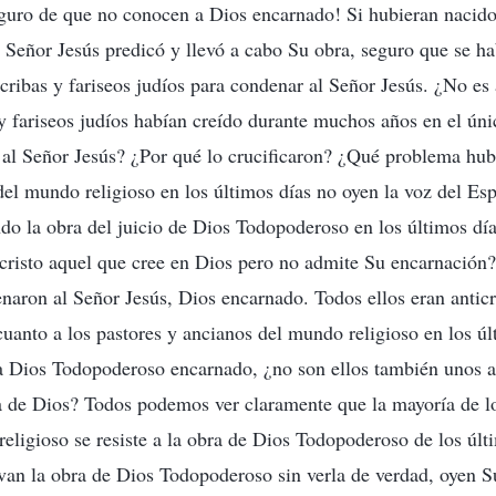
eguro de que no conocen a Dios encarnado! Si hubieran nacido
el Señor Jesús predicó y llevó a cabo Su obra, seguro que se ha
cribas y fariseos judíos para condenar al Señor Jesús. ¿No es
 y fariseos judíos habían creído durante muchos años en el ún
 al Señor Jesús? ¿Por qué lo crucificaron? ¿Qué problema hub
del mundo religioso en los últimos días no oyen la voz del Esp
o la obra del juicio de Dios Todopoderoso en los últimos dí
icristo aquel que cree en Dios pero no admite Su encarnación?
naron al Señor Jesús, Dios encarnado. Todos ellos eran anticr
cuanto a los pastores y ancianos del mundo religioso en los úl
 Dios Todopoderoso encarnado, ¿no son ellos también unos an
a de Dios? Todos podemos ver claramente que la mayoría de lo
eligioso se resiste a la obra de Dios Todopoderoso de los últi
van la obra de Dios Todopoderoso sin verla de verdad, oyen S