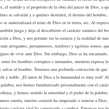
e, el sentido y el propósito de la obra del juicio de Dios, a q
énes se salvarán y a quiénes destruirá, el destino del hombre, 
 se materializará el reino de Dios en la tierra, etc. Al expres
mbién juzga y deja al descubierto el carácter satánico del ho
ición a Dios, y nos permite ver la esencia y la realidad de nu
 cuán arrogantes, presuntuosos, traidores y egoístas somos, q
gnos de vivir ante Dios. Sin embargo, Dios se ha encarnado, 
entre los hombres corruptos e inmundos, mientras expresa la 
 y salvar al hombre. Tenemos una profunda convicción de que l
le y noble. ¡El amor de Dios a la humanidad es muy real! Al
a palabra, nos hemos familiarizado personalmente con el caráct
ofensa, y hemos sentido la autoridad y el poder de la palabra
arnos cuenta, nuestro corazón ha empezado a venerar a Dios
uestro carácter vital ha comenzado a cambiar. Entonces nos 