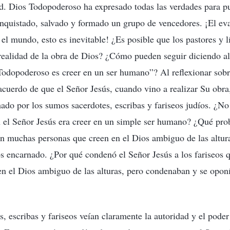
d. Dios Todopoderoso ha expresado todas las verdades para pur
quistado, salvado y formado un grupo de vencedores. ¡El eva
 el mundo, esto es inevitable! ¿Es posible que los pastores y 
 realidad de la obra de Dios? ¿Cómo pueden seguir diciendo a
odopoderoso es creer en un ser humano”? Al reflexionar sobr
uerdo de que el Señor Jesús, cuando vino a realizar Su obra, 
do por los sumos sacerdotes, escribas y fariseos judíos. ¿No
n el Señor Jesús era creer en un simple ser humano? ¿Qué pro
n muchas personas que creen en el Dios ambiguo de las altura
 encarnado. ¿Por qué condenó el Señor Jesús a los fariseos 
en el Dios ambiguo de las alturas, pero condenaban y se opon
, escribas y fariseos veían claramente la autoridad y el poder 