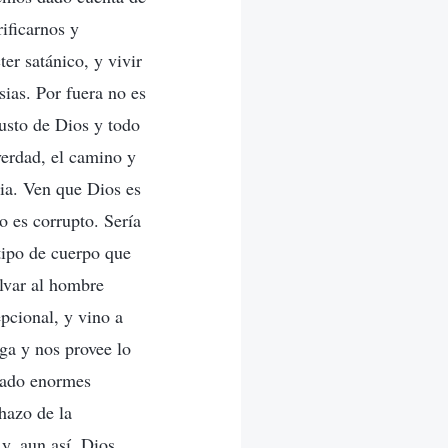
ificarnos y
ter satánico, y vivir
ias. Por fuera no es
justo de Dios y todo
verdad, el camino y
bia. Ven que Dios es
o es corrupto. Sería
 tipo de cuerpo que
alvar al hombre
epcional, y vino a
ga y nos provee lo
rtado enormes
hazo de la
y, aun así, Dios