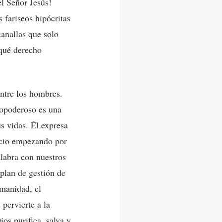
el Señor Jesús!
 fariseos hipócritas
anallas que solo
 qué derecho
entre los hombres.
opoderoso es una
s vidas. Él expresa
uicio empezando por
labra con nuestros
 plan de gestión de
umanidad, el
pervierte a la
os purifica, salva y