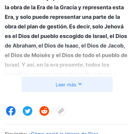
la obra de la Era de la Gracia y representa esta
Era, y solo puede representar una parte de la
obra del plan de gestión. Es decir, solo Jehová
es el Dios del pueblo escogido de Israel, el Dios
de Abraham, el Dios de Isaac, el Dios de Jacob,
el Dios de Moisés y el Dios de todo el pueblo de
Israel. Y así, en la era presente, todos los
israelitas, excepto el pueblo judío, adoran a
Jehová. Le hacen sacrificios en el altar y le
Leer más
sirven en el templo llevando las túnicas de los
sacerdotes. Lo que esperan es la reaparición de
Jehová. Solo Jesús es el Redentor de la
humanidad, y Él es la ofrenda por el pecado que
redimió a la humanidad del pecado. Es decir, el
Siguiente:
¿Cómo nació la Iglesia de Dios