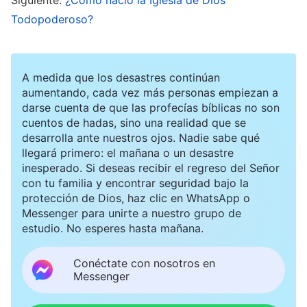
nombre de Jesús vino de la Era de la Gracia y
Todopoderoso?
surgió debido a la obra de redención en la Era
de la Gracia. El nombre de Jesús llegó a existir
A medida que los desastres continúan
para permitir que las personas de la Era de la
aumentando, cada vez más personas empiezan a
Gracia renacieran y fueran salvadas, y es un
darse cuenta de que las profecías bíblicas no son
cuentos de hadas, sino una realidad que se
nombre particular para
la redención
de toda la
desarrolla ante nuestros ojos. Nadie sabe qué
humanidad. Así, el nombre de Jesús representa
llegará primero: el mañana o un desastre
inesperado. Si deseas recibir el regreso del Señor
la obra de la redención y denota la Era de la
con tu familia y encontrar seguridad bajo la
Gracia. El nombre de Jehová es un nombre
protección de Dios, haz clic en WhatsApp o
Messenger para unirte a nuestro grupo de
particular para el pueblo de Israel que vivía bajo
estudio. No esperes hasta mañana.
la ley. En cada era y etapa de la obra, Mi nombre
no carece de fundamento, sino que tiene un
Conéctate con nosotros en
Messenger
sentido representativo: cada nombre
representa una era. ‘Jehová’ representa la Era