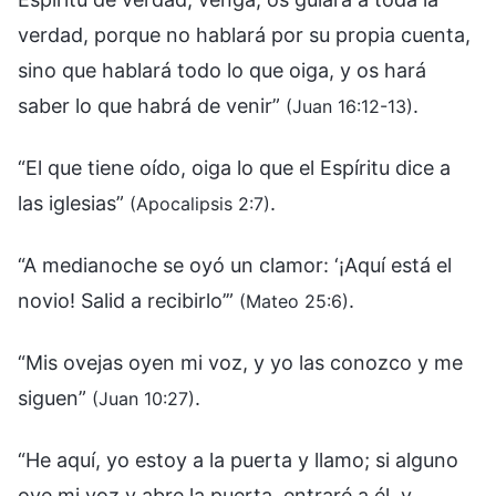
verdad, porque no hablará por su propia cuenta,
sino que hablará todo lo que oiga, y os hará
saber lo que habrá de venir”
.
(Juan 16:12-13)
“El que tiene oído, oiga lo que el Espíritu dice a
las iglesias”
.
(Apocalipsis 2:7)
“A medianoche se oyó un clamor: ‘¡Aquí está el
novio! Salid a recibirlo’”
.
(Mateo 25:6)
“Mis ovejas oyen mi voz, y yo las conozco y me
siguen”
.
(Juan 10:27)
“He aquí, yo estoy a la puerta y llamo; si alguno
oye mi voz y abre la puerta, entraré a él, y