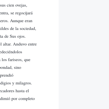
sus cien ovejas,
ntra, se regocijará
eros. Aunque eran
ldes de la sociedad,
a de Sus ojos.
l altar. Anduvo entre
bedeciéndolos
 los fariseos, que
bondad, sino
eprendió
odigios y milagros.
ecadores hasta el
redimió por completo