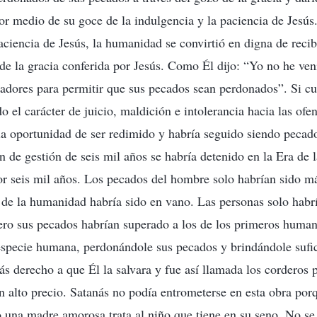
or medio de su goce de la indulgencia y la paciencia de Jesús
aciencia de Jesús, la humanidad se convirtió en digna de recib
de la gracia conferida por Jesús. Como Él dijo: “Yo no he ven
ecadores para permitir que sus pecados sean perdonados”. Si c
o el carácter de juicio, maldición e intolerancia hacia las ofe
la oportunidad de ser redimido y habría seguido siendo pecad
an de gestión de seis mil años se habría detenido en la Era de 
or seis mil años. Los pecados del hombre solo habrían sido 
n de la humanidad habría sido en vano. Las personas solo habr
pero sus pecados habrían superado a los de los primeros huma
specie humana, perdonándole sus pecados y brindándole sufic
ás derecho a que Él la salvara y fue así llamada los corderos 
n alto precio. Satanás no podía entrometerse en esta obra porq
una madre amorosa trata al niño que tiene en su seno. No se 