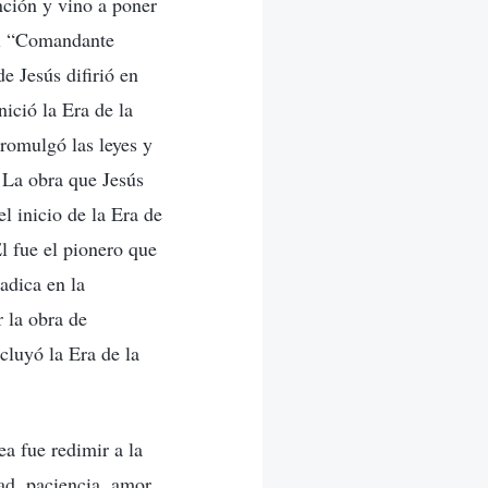
nción y vino a poner
 el “Comandante
e Jesús difirió en
ició la Era de la
promulgó las leyes y
 La obra que Jesús
l inicio de la Era de
l fue el pionero que
radica en la
 la obra de
ncluyó la Era de la
a fue redimir a la
d, paciencia, amor,