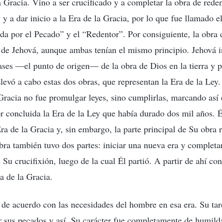
 Gracia. Vino a ser crucificado y a completar la obra de rede
y y a dar inicio a la Era de la Gracia, por lo que fue llamado
a por el Pecado” y el “Redentor”. Por consiguiente, la obra d
 de Jehová, aunque ambas tenían el mismo principio. Jehová in
bases —el punto de origen— de la obra de Dios en la tierra y 
evó a cabo estas dos obras, que representan la Era de la Ley.
 Gracia no fue promulgar leyes, sino cumplirlas, marcando así e
r concluida la Era de la Ley que había durado dos mil años. É
Era de la Gracia y, sin embargo, la parte principal de Su obra 
bra también tuvo dos partes: iniciar una nueva era y completar
 Su crucifixión, luego de la cual Él partió. A partir de ahí co
a de la Gracia.
 de acuerdo con las necesidades del hombre en esa era. Su tare
 sus pecados y así, Su carácter fue completamente de humilda