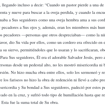
, llegando incluso a decir: “Cuando un pastor pierde a una de 
venta y nueve para buscar a la oveja perdida, y cuando la encue
aba a Sus seguidores como una oveja hembra ama a sus cord
y pecadores a Sus ojos y, además, eran los miembros más humi
tos pecadores —personas que otros despreciaban— como la niñ
vor, dio Su vida por ellos, como un cordero era ofrecido en e
a su siervo, permitiéndoles que lo usaran y lo sacrificaran, o
Para Sus seguidores, Él era el adorable Salvador Jesús, pero a
rsonas desde un pedestal alto, no les mostró misericordia ni 
rsión. No hizo mucha obra entre ellos, solo los sermoneó y r
e los fariseos no hizo la obra de redención ni llevó a cabo pr
sericordia y Su bondad a Sus seguidores, padeció por estos p
avado en la cruz, y sufrió todo tipo de humillación hasta que 
 Esta fue la suma total de Su obra.