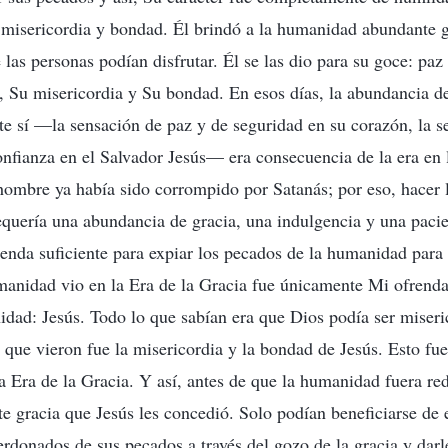
 misericordia y bondad. Él brindó a la humanidad abundante g
 las personas podían disfrutar. Él se las dio para su goce: paz 
, Su misericordia y Su bondad. En esos días, la abundancia d
nte sí —la sensación de paz y de seguridad en su corazón, la 
confianza en el Salvador Jesús— era consecuencia de la era en 
 hombre ya había sido corrompido por Satanás; por eso, hacer 
quería una abundancia de gracia, una indulgencia y una pacien
enda suficiente para expiar los pecados de la humanidad para 
manidad vio en la Era de la Gracia fue únicamente Mi ofrenda
dad: Jesús. Todo lo que sabían era que Dios podía ser miseri
o que vieron fue la misericordia y la bondad de Jesús. Esto fu
a Era de la Gracia. Y así, antes de que la humanidad fuera re
te gracia que Jesús les concedió. Solo podían beneficiarse de
erdonados de sus pecados a través del gozo de la gracia y darl