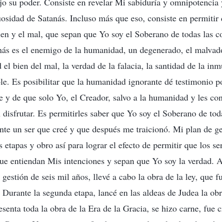
o su poder. Consiste en revelar Mi sabiduría y omnipotencia y
osidad de Satanás. Incluso más que eso, consiste en permitir 
bien y el mal, que sepan que Yo soy el Soberano de todas las c
nás es el enemigo de la humanidad, un degenerado, el malvado
 el bien del mal, la verdad de la falacia, la santidad de la in
le. Es posibilitar que la humanidad ignorante dé testimonio 
 y de que solo Yo, el Creador, salvo a la humanidad y les co
 disfrutar. Es permitirles saber que Yo soy el Soberano de tod
te un ser que creé y que después me traicionó. Mi plan de ge
s etapas y obro así para lograr el efecto de permitir que los s
ue entiendan Mis intenciones y sepan que Yo soy la verdad. As
 gestión de seis mil años, llevé a cabo la obra de la ley, que 
 Durante la segunda etapa, lancé en las aldeas de Judea la obr
esenta toda la obra de la Era de la Gracia, se hizo carne, fue 