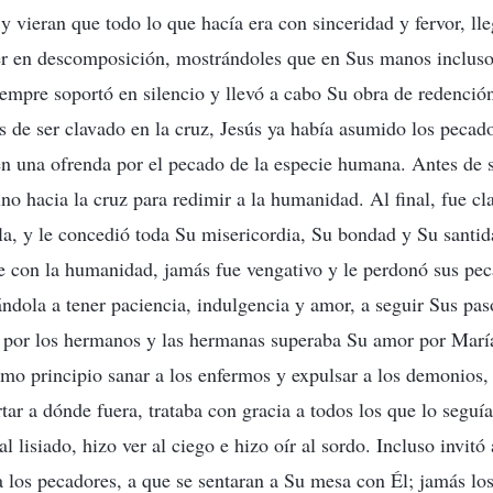
y vieran que todo lo que hacía era con sinceridad y fervor, ll
ver en descomposición, mostrándoles que en Sus manos incluso
iempre soportó en silencio y llevó a cabo Su obra de redención
es de ser clavado en la cruz, Jesús ya había asumido los peca
en una ofrenda por el pecado de la especie humana. Antes de s
no hacia la cruz para redimir a la humanidad. Al final, fue cl
lla, y le concedió toda Su misericordia, Su bondad y Su santi
e con la humanidad, jamás fue vengativo y le perdonó sus pec
ndola a tener paciencia, indulgencia y amor, a seguir Sus paso
r por los hermanos y las hermanas superaba Su amor por Marí
mo principio sanar a los enfermos y expulsar a los demonios,
ar a dónde fuera, trataba con gracia a todos los que lo seguía
l lisiado, hizo ver al ciego e hizo oír al sordo. Incluso invit
a los pecadores, a que se sentaran a Su mesa con Él; jamás lo