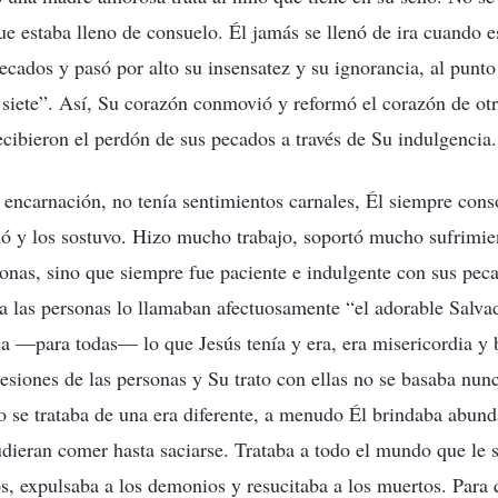
ue estaba lleno de consuelo. Él jamás se llenó de ira cuando es
pecados y pasó por alto su insensatez y su ignorancia, al punt
s siete”. Así, Su corazón conmovió y reformó el corazón de otr
ecibieron el perdón de sus pecados a través de Su indulgencia.
encarnación, no tenía sentimientos carnales, Él siempre conso
dó y los sostuvo. Hizo mucho trabajo, soportó mucho sufrimie
onas, sino que siempre fue paciente e indulgente con sus peca
ia las personas lo llamaban afectuosamente “el adorable Salvad
a —para todas— lo que Jesús tenía y era, era misericordia y
resiones de las personas y Su trato con ellas no se basaba nun
 se trataba de una era diferente, a menudo Él brindaba abund
dieran comer hasta saciarse. Trataba a todo el mundo que le s
s, expulsaba a los demonios y resucitaba a los muertos. Para 