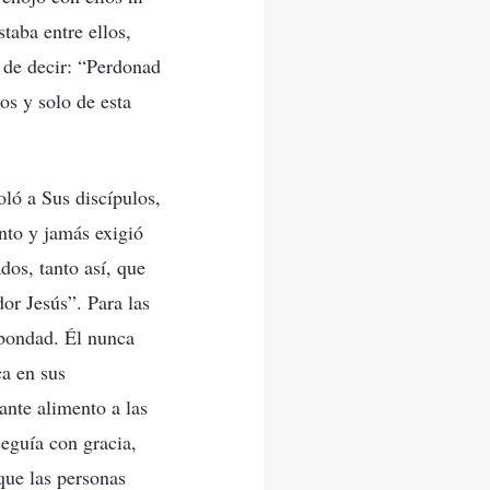
taba entre ellos,
o de decir: “Perdonad
os y solo de esta
ló a Sus discípulos,
nto y jamás exigió
dos, tanto así, que
or Jesús”. Para las
 bondad. Él nunca
ca en sus
ante alimento a las
eguía con gracia,
que las personas