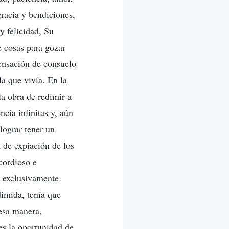
racia y bendiciones,
y felicidad, Su
e cosas para gozar
sensación de consuelo
la que vivía. En la
la obra de redimir a
cia infinitas y, aún
lograr tener un
 de expiación de los
cordioso e
e exclusivamente
dimida, tenía que
 esa manera,
es la oportunidad de