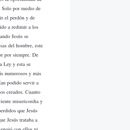
. Solo por medio de
ir el perdón y de
ido a redimir a los
uando Jesús se
nsas del hombre, este
or por siempre. De
la Ley y esta se
más numerosos y más
ían podido servir a
nos creados. Cuanto
iente misericordia y
perdidos que Jesús
ue Jesús trataba a
enojó con ellos ni