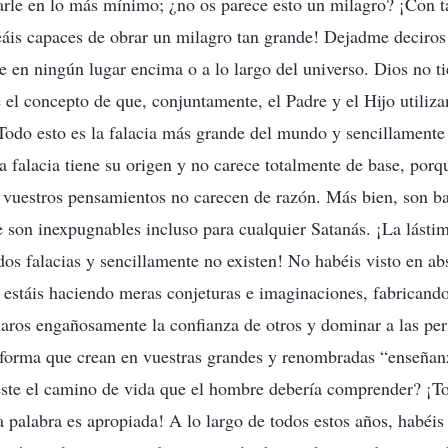
rle en lo más mínimo; ¿no os parece esto un milagro? ¡Con t
eáis capaces de obrar un milagro tan grande! Dejadme deciros 
te en ningún lugar encima o a lo largo del universo. Dios no ti
el concepto de que, conjuntamente, el Padre y el Hijo utiliza
odo esto es la falacia más grande del mundo y sencillamente 
a falacia tiene su origen y no carece totalmente de base, por
 vuestros pensamientos no carecen de razón. Más bien, son ba
e son inexpugnables incluso para cualquier Satanás. ¡La lástim
os falacias y sencillamente no existen! No habéis visto en abs
 estáis haciendo meras conjeturas e imaginaciones, fabricando
naros engañosamente la confianza de otros y dominar a las pe
 forma que crean en vuestras grandes y renombradas “enseñan
este el camino de vida que el hombre debería comprender? ¡T
la palabra es apropiada! A lo largo de todos estos años, habéis