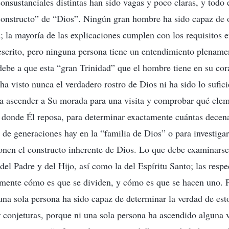
onsustanciales distintas han sido vagas y poco claras, y todo
constructo” de “Dios”. Ningún gran hombre ha sido capaz de 
; la mayoría de las explicaciones cumplen con los requisitos 
scrito, pero ninguna persona tiene un entendimiento plenamen
 debe a que esta “gran Trinidad” que el hombre tiene en su c
 ha visto nunca el verdadero rostro de Dios ni ha sido lo sufic
a ascender a Su morada para una visita y comprobar qué elem
r donde Él reposa, para determinar exactamente cuántas decen
 de generaciones hay en la “familia de Dios” o para investiga
nen el constructo inherente de Dios. Lo que debe examinarse
 del Padre y del Hijo, así como la del Espíritu Santo; las resp
mente cómo es que se dividen, y cómo es que se hacen uno. P
 una sola persona ha sido capaz de determinar la verdad de est
r conjeturas, porque ni una sola persona ha ascendido alguna v