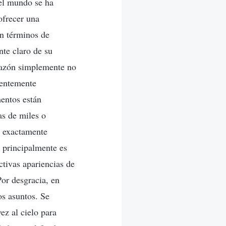
 el mundo se ha
ofrecer una
en términos de
te claro de su
orazón simplemente no
ientemente
entos están
as de miles o
r exactamente
 principalmente es
ectivas apariencias de
or desgracia, en
os asuntos. Se
ez al cielo para