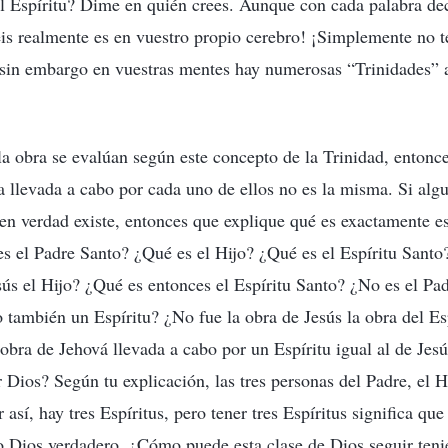
l Espíritu? Dime en quién crees. Aunque con cada palabra dec
éis realmente es en vuestro propio cerebro! ¡Simplemente no t
sin embargo en vuestras mentes hay numerosas “Trinidades” a
 la obra se evalúan según este concepto de la Trinidad, entonc
a llevada a cabo por cada uno de ellos no es la misma. Si algu
 en verdad existe, entonces que explique qué es exactamente e
es el Padre Santo? ¿Qué es el Hijo? ¿Qué es el Espíritu Santo
ús el Hijo? ¿Qué es entonces el Espíritu Santo? ¿No es el Pa
jo también un Espíritu? ¿No fue la obra de Jesús la obra del E
 obra de Jehová llevada a cabo por un Espíritu igual al de Jes
 Dios? Según tu explicación, las tres personas del Padre, el Hi
 así, hay tres Espíritus, pero tener tres Espíritus significa que
co Dios verdadero. ¿Cómo puede esta clase de Dios seguir teni