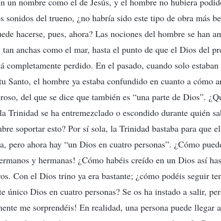
n un nombre como el de Jesús, y el hombre no hubiera podido
s sonidos del trueno, ¿no habría sido este tipo de obra más be
de hacerse, pues, ahora? Las nociones del hombre se han am
tan anchas como el mar, hasta el punto de que el Dios del pr
tá completamente perdido. En el pasado, cuando solo estaban 
ritu Santo, el hombre ya estaba confundido en cuanto a cómo ar
oso, del que se dice que también es “una parte de Dios”. ¿Q
la Trinidad se ha entremezclado o escondido durante quién s
e soportar esto? Por sí sola, la Trinidad bastaba para que el
la, pero ahora hay “un Dios en cuatro personas”. ¿Cómo puede
ermanos y hermanas! ¿Cómo habéis creído en un Dios así has
os. Con el Dios trino ya era bastante; ¿cómo podéis seguir ten
e único Dios en cuatro personas? Se os ha instado a salir, per
ente me sorprendéis! En realidad, una persona puede llegar a