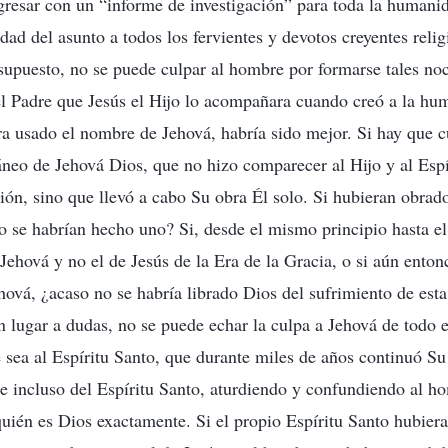
egresar con un “informe de investigación” para toda la humanid
rdad del asunto a todos los fervientes y devotos creyentes rel
 supuesto, no se puede culpar al hombre por formarse tales no
l Padre que Jesús el Hijo lo acompañara cuando creó a la hu
ra usado el nombre de Jehová, habría sido mejor. Si hay que c
neo de Jehová Dios, que no hizo comparecer al Hijo y al Espí
ón, sino que llevó a cabo Su obra Él solo. Si hubieran obrad
 se habrían hecho uno? Si, desde el mismo principio hasta el 
Jehová y no el de Jesús de la Era de la Gracia, o si aún enton
ová, ¿acaso no se habría librado Dios del sufrimiento de esta
 lugar a dudas, no se puede echar la culpa a Jehová de todo e
e sea al Espíritu Santo, que durante miles de años continuó S
 e incluso del Espíritu Santo, aturdiendo y confundiendo al 
quién es Dios exactamente. Si el propio Espíritu Santo hubier