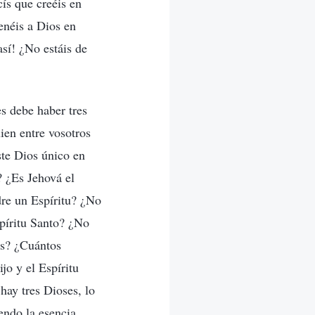
ís que creéis en
enéis a Dios en
sí! ¿No estáis de
es debe haber tres
ien entre vosotros
ste Dios único en
? ¿Es Jehová el
dre un Espíritu? ¿No
spíritu Santo? ¿No
ús? ¿Cuántos
jo y el Espíritu
 hay tres Dioses, lo
endo la esencia