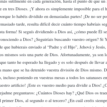
 más sutilmente en cada generación, hasta el punto de que un
e en tres Dioses. ¡Y ahora es simplemente imposible para el
porque lo habéis dividido en demasiadas partes! ¡De no ser p
emasiado tarde, resulta difícil decir cuánto tiempo habríais se
ta forma! Si seguís dividiendo a Dios así, ¿cómo puede Él se
conociendo a Dios? ¿Seguiríais buscando vuestro origen? Si Y
e que hubierais enviado al “Padre y el Hijo”, Jehová y Jesús, 
os mismos sois una parte de Dios. Afortunadamente, ya son lo
 que tanto he esperado ha llegado y es solo después de llevar 
a mano que se ha detenido vuestra división de Dios mismo. De
do, incluso poniendo en vuestras mesas a todos los satanases en
uestro artificio! ¡Este es vuestro medio para dividir a Dios! ¿
ejadme preguntaros: ¿Cuántos Dioses hay? ¿Qué Dios os traer
al primer Dios, al segundo o al tercero? ¿En cuál creéis siemp