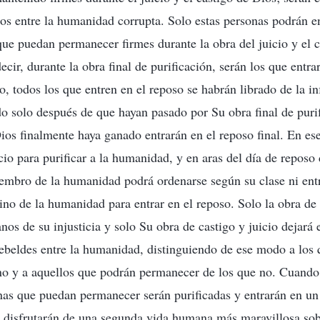
 entre la humanidad corrupta. Solo estas personas podrán ent
ue puedan permanecer firmes durante la obra del juicio y el 
decir, durante la obra final de purificación, serán los que entra
o, todos los que entren en el reposo se habrán librado de la i
o solo después de que hayan pasado por Su obra final de purif
os finalmente haya ganado entrarán en el reposo final. En ese
cio para purificar a la humanidad, y en aras del día de reposo 
embro de la humanidad podrá ordenarse según su clase ni entr
ino de la humanidad para entrar en el reposo. Solo la obra de
nos de su injusticia y solo Su obra de castigo y juicio dejará 
ebeldes entre la humanidad, distinguiendo de ese modo a los
no y a aquellos que podrán permanecer de los que no. Cuando 
nas que puedan permanecer serán purificadas y entrarán en un
disfrutarán de una segunda vida humana más maravillosa sobre