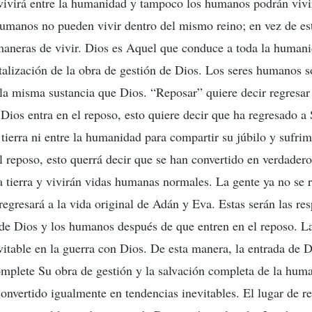
 vivirá entre la humanidad y tampoco los humanos podrán viv
humanos no pueden vivir dentro del mismo reino; en vez de es
maneras de vivir. Dios es Aquel que conduce a toda la humani
talización de la obra de gestión de Dios. Los seres humanos s
la misma sustancia que Dios. “Reposar” quiere decir regresar 
Dios entra en el reposo, esto quiere decir que ha regresado a 
a tierra ni entre la humanidad para compartir su júbilo y sufri
 reposo, esto querrá decir que se han convertido en verdadero
a tierra y vivirán vidas humanas normales. La gente ya no se 
y regresará a la vida original de Adán y Eva. Estas serán las re
 de Dios y los humanos después de que entren en el reposo. L
vitable en la guerra con Dios. De esta manera, la entrada de D
mplete Su obra de gestión y la salvación completa de la hum
convertido igualmente en tendencias inevitables. El lugar de r