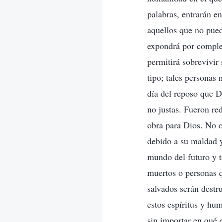
palabras, entrarán e
aquellos que no pued
expondrá por complet
permitirá sobrevivir
tipo; tales personas 
día del reposo que D
no justas. Fueron re
obra para Dios. No o
debido a su maldad y
mundo del futuro y t
muertos o personas q
salvados serán destr
estos espíritus y hum
sin importar en qué 