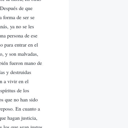
. Después de que
a forma de ser se
nás, ya no se les
guna persona de ese
o para entrar en el
o, y son malvadas,
mbién fueron mano de
as y destruidas
 a vivir en el
píritus de los
os que no han sido
 reposo. En cuanto a
que hagan justicia,
s los que sean justos