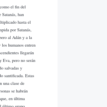
 como el fin del
r Satanás, han
tiplicado hasta el
mpida por Satanás,
pero al Adán y a la
y los humanos entren
scendientes llegarán
 y Eva, pero no serán
do salvadas y
o santificada. Estas
n una clase de
rsonas se habrán
 que, en última
el último grupo