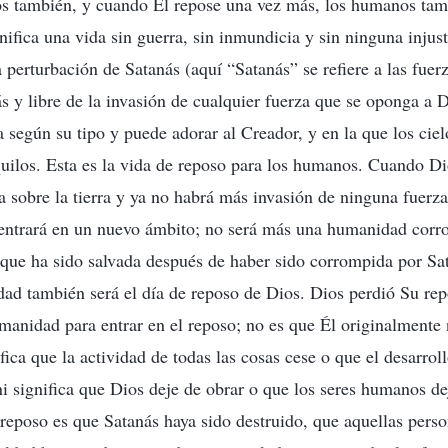
ios también, y cuando Él repose una vez más, los humanos ta
nifica una vida sin guerra, sin inmundicia y sin ninguna injust
 perturbación de Satanás (aquí “Satanás” se refiere a las fuer
s y libre de la invasión de cualquier fuerza que se oponga a D
 según su tipo y puede adorar al Creador, y en la que los cielo
ilos. Esta es la vida de reposo para los humanos. Cuando Di
ia sobre la tierra y ya no habrá más invasión de ninguna fuerz
ntrará en un nuevo ámbito; no será más una humanidad corr
ue ha sido salvada después de haber sido corrompida por Sat
ad también será el día de reposo de Dios. Dios perdió Su rep
manidad para entrar en el reposo; no es que Él originalmente n
fica que la actividad de todas las cosas cese o que el desarrol
ni significa que Dios deje de obrar o que los seres humanos de
l reposo es que Satanás haya sido destruido, que aquellas pers