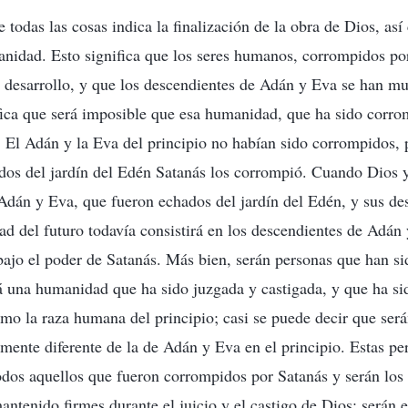
e todas las cosas indica la finalización de la obra de Dios, así
anidad. Esto significa que los seres humanos, corrompidos po
su desarrollo, y que los descendientes de Adán y Eva se han mul
fica que será imposible que esa humanidad, que ha sido corro
. El Adán y la Eva del principio no habían sido corrompidos, 
dos del jardín del Edén Satanás los corrompió. Cuando Dios 
 Adán y Eva, que fueron echados del jardín del Edén, y sus de
ad del futuro todavía consistirá en los descendientes de Adán
jo el poder de Satanás. Más bien, serán personas que han si
rá una humanidad que ha sido juzgada y castigada, y que ha sid
mo la raza humana del principio; casi se puede decir que será
nte diferente de la de Adán y Eva en el principio. Estas pe
odos aquellos que fueron corrompidos por Satanás y serán los
antenido firmes durante el juicio y el castigo de Dios; serán 