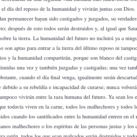
n el día del reposo de la humanidad y vivirán juntas con Dios
an permanecer hayan sido castigados y juzgados, su verdader
o; después de esto todos serán destruidos y, al igual que Sata
 sobre la tierra. La humanidad del futuro no incluirá ya a nin
no son aptas para entrar a la tierra del último reposo ni tampoc
ios y la humanidad compartirán, porque son blanco del castig
dimidas una vez y también juzgadas y castigadas; una vez ta
bstante, cuando el día final venga, igualmente serán descartad
 debido a su rebeldía e incapacidad de curarse; nunca volverán
ampoco vivirán entre la raza humana del futuro. Ya sean los es
ue todavía viven en la carne, todos los malhechores y todos l
uidos cuando los santificados entre la humanidad entren en el
anos malhechores o los espíritus de las personas justas y los 
era estén, todos los que sean malvados serán destruidos y todo