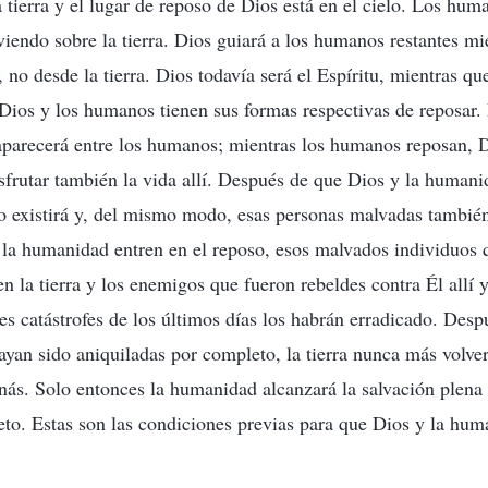
 tierra y el lugar de reposo de Dios está en el cielo. Los hu
viendo sobre la tierra. Dios guiará a los humanos restantes mie
, no desde la tierra. Dios todavía será el Espíritu, mientras q
 Dios y los humanos tienen sus formas respectivas de reposar.
aparecerá entre los humanos; mientras los humanos reposan, D
disfrutar también la vida allí. Después de que Dios y la humani
o existirá y, del mismo modo, esas personas malvadas también 
 la humanidad entren en el reposo, esos malvados individuos 
n la tierra y los enemigos que fueron rebeldes contra Él allí 
des catástrofes de los últimos días los habrán erradicado. Desp
yan sido aniquiladas por completo, la tierra nunca más volver
nás. Solo entonces la humanidad alcanzará la salvación plena 
to. Estas son las condiciones previas para que Dios y la hum