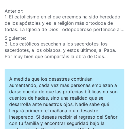
Anterior:
1. El catolicismo en el que creemos ha sido heredado
de los apóstoles y es la religión más ortodoxa de
todas. La Iglesia de Dios Todopoderoso pertenece al
cristianismo y este está derivado del catolicismo. Si
Siguiente:
creemos en Dios Todopoderoso, ¿no nos
3. Los católicos escuchan a los sacerdotes, los
convertiremos al cristianismo? Y de esta manera, ¿no
sacerdotes, a los obispos, y estos últimos, al Papa.
le estaremos dando la espalda a nuestro Dios?
Por muy bien que compartáis la obra de Dios
Todopoderoso en los últimos días, salvo que el Papa y
los sacerdotes anuncien la venida del Señor, no
podemos aceptarla; los católicos escuchamos a los
A medida que los desastres continúan
sacerdotes y al Papa.
aumentando, cada vez más personas empiezan a
darse cuenta de que las profecías bíblicas no son
cuentos de hadas, sino una realidad que se
desarrolla ante nuestros ojos. Nadie sabe qué
llegará primero: el mañana o un desastre
inesperado. Si deseas recibir el regreso del Señor
con tu familia y encontrar seguridad bajo la