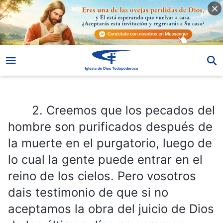
2. Creemos que los pecados del hombre son purificados después de la muerte en el purgatorio, luego de lo cual la gente puede entrar en el reino de los cielos. Pero vosotros dais testimonio de que si no aceptamos la obra del juicio de Dios de los últimos días no seremos purificados y, por consiguiente, no seremos aptos para entrar en el reino de los cielos. ¿Qué queréis decir con esto? ¿Cómo puede entrar la gente al reino de los cielos exactamente?
2. Creemos que los pecados del
hombre son purificados después de
la muerte en el purgatorio, luego de
lo cual la gente puede entrar en el
reino de los cielos. Pero vosotros
dais testimonio de que si no
aceptamos la obra del juicio de Dios