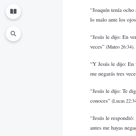
“Joaquín tenía ocho 
lo malo ante los ojo
“Jesús le dijo: En v
veces”
.
(Mateo 26:34)
“Y Jesús le dijo: En
me negarás tres vec
“Jesús le dijo: Te d
conoces”
(Lucas 22:3
“Jesús le respondió:
antes me hayas nega