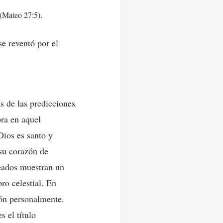
.
(Mateo 27:5)
se reventó por el
s de las predicciones
bra en aquel
Dios es santo y
 su corazón de
reados muestran un
ro celestial. En
ión personalmente.
s el título