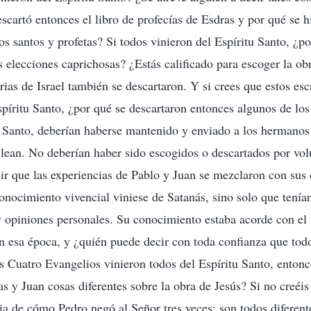
escartó entonces el libro de profecías de Esdras y por qué se 
os santos y profetas? Si todos vinieron del Espíritu Santo, ¿po
s elecciones caprichosas? ¿Estás calificado para escoger la obr
ias de Israel también se descartaron. Y si crees que estos esc
spíritu Santo, ¿por qué se descartaron entonces algunos de los
u Santo, deberían haberse mantenido y enviado a los hermanos
s lean. No deberían haber sido escogidos o descartados por vo
ir que las experiencias de Pablo y Juan se mezclaron con sus
conocimiento vivencial viniese de Satanás, sino solo que tenía
y opiniones personales. Su conocimiento estaba acorde con el 
en esa época, y ¿quién puede decir con toda confianza que todo
os Cuatro Evangelios vinieron todos del Espíritu Santo, entonc
 y Juan cosas diferentes sobre la obra de Jesús? Si no creéis
blia de cómo Pedro negó al Señor tres veces: son todos diferent