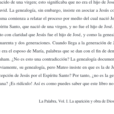
acido de una virgen; esto significaba que no era el hijo de Jo
id. La genealogía, sin embargo, insiste en asociar a Jesús c
ma comienza a relatar el proceso por medio del cual nació Je
ritu Santo, que nació de una virgen, y no fue el hijo de José.
to con claridad que Jesús fue el hijo de José, y como la geneal
 cuarenta y dos generaciones. Cuando llega a la generación de 
era el esposo de María, palabras que se dan con el fin de de
aham. ¿No es esto una contradicción? La genealogía documen
obviamente, su genealogía, pero Mateo insiste en que es la de 
cepción de Jesús por el Espíritu Santo? Por tanto, ¿no es la ge
a? ¡Es ridículo! Así es como puedes saber que este libro no
La Palabra, Vol. I. La aparición y obra de Dios.