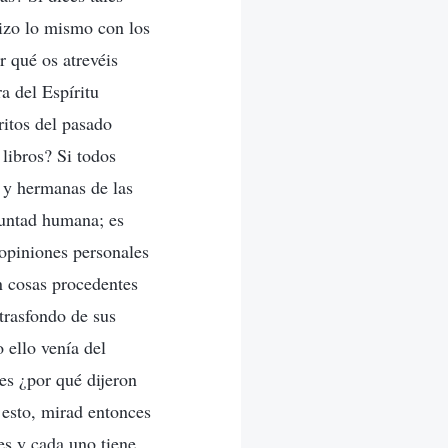
hizo lo mismo con los
r qué os atrevéis
a del Espíritu
ritos del pasado
 libros? Si todos
 y hermanas de las
luntad humana; es
 opiniones personales
n cosas procedentes
trasfondo de sus
 ello venía del
es ¿por qué dijeron
 esto, mirad entonces
es y cada uno tiene