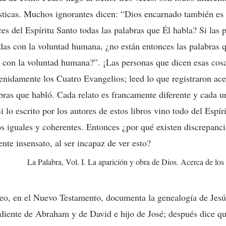
ísticas. Muchos ignorantes dicen: “Dios encarnado también es
es del Espíritu Santo todas las palabras que Él habla? Si las 
as con la voluntad humana, ¿no están entonces las palabras 
con la voluntad humana?”. ¡Las personas que dicen esas cosa
enidamente los Cuatro Evangelios; leed lo que registraron ace
abras que habló. Cada relato es francamente diferente y cada un
i lo escrito por los autores de estos libros vino todo del Espí
os iguales y coherentes. Entonces ¿por qué existen discrepanc
e insensato, al ser incapaz de ver esto?
La Palabra, Vol. I. La aparición y obra de Dios. Acerca de los 
o, en el Nuevo Testamento, documenta la genealogía de Jesús
diente de Abraham y de David e hijo de José; después dice q