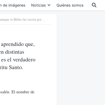
n de imágenes
Noticias
Quiénes somos
4. He estudiado la Biblia durante más de veinte años. He aprendido que, aunque la Biblia fue escrita por más de 40 autores diferentes en distintas épocas, no contiene ni un solo error. Esto demuestra que Dios es el verdadero autor de la Biblia y que todas las escrituras proceden del Espíritu Santo.
e aprendido que,
n distintas
 es el verdadero
ritu Santo.
usalén. El nombre de