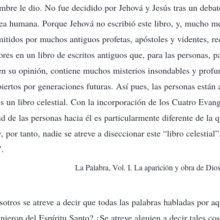
mbre le dio. No fue decidido por Jehová y Jesús tras un debate
a humana. Porque Jehová no escribió este libro, y, mucho me
smitidos por muchos antiguos profetas, apóstoles y videntes, r
ores en un libro de escritos antiguos que, para las personas, 
 en su opinión, contiene muchos misterios insondables y profu
iertos por generaciones futuras. Así pues, las personas están
es un libro celestial. Con la incorporación de los Cuatro Evang
ud de las personas hacia él es particularmente diferente de la 
y, por tanto, nadie se atreve a diseccionar este “libro celestial
”.
La Palabra, Vol. I. La aparición y obra de Dios.
otros se atreve a decir que todas las palabras habladas por aq
nieron del Espíritu Santo? ¿Se atreve alguien a decir tales cos