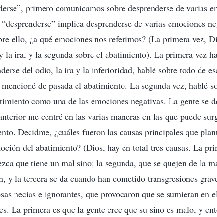
nderse”, primero comunicamos sobre desprenderse de varias e
 “desprenderse” implica desprenderse de varias emociones ne
e ello, ¿a qué emociones nos referimos? (La primera vez, Di
 y la ira, y la segunda sobre el abatimiento). La primera vez h
erse del odio, la ira y la inferioridad, hablé sobre todo de e
 mencioné de pasada el abatimiento. La segunda vez, hablé so
timiento como una de las emociones negativas. La gente se d
 anterior me centré en las varias maneras en las que puede sur
ento. Decidme, ¿cuáles fueron las causas principales que plant
oción del abatimiento? (Dios, hay en total tres causas. La pri
ezca que tiene un mal sino; la segunda, que se quejen de la ma
n, y la tercera se da cuando han cometido transgresiones grave
as necias e ignorantes, que provocaron que se sumieran en el
les. La primera es que la gente cree que su sino es malo, y en