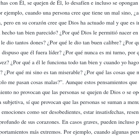
echas con Él, se quejen de Él, lo desafíen e incluso se opongan
or ejemplo, cuando una persona cree que tiene un mal sino, ¿a
, pero en su corazón cree que Dios ha actuado mal y que es in
 hecho tan bien parecido? ¿Por qué Dios le permitió nacer en
le dio tantos dones? ¿Por qué le dio tan buen calibre? ¿Por qu
dispuso que él fuera líder? ¿Por qué nunca es mi turno, por 
a vez? ¿Por qué a él le funciona todo tan bien y cuando yo hago
? ¿Por qué mi sino es tan miserable? ¿Por qué las cosas que 
solo me pasan cosas malas?”. Aunque estos pensamientos que 
ento no provocan que las personas se quejen de Dios o se op
a subjetiva, sí que provocan que las personas se suman a men
 emociones como ser desobedientes, estar insatisfechas, resent
profundo de sus corazones. En casos graves, pueden incluso p
ortamientos más extremos. Por ejemplo, cuando algunas pers