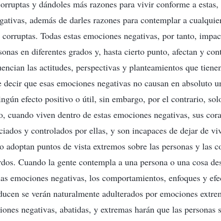
corruptas y dándoles más razones para vivir conforme a estas,
ativas, además de darles razones para contemplar a cualquie
s corruptas. Todas estas emociones negativas, por tanto, impac
sonas en diferentes grados y, hasta cierto punto, afectan y con
uencian las actitudes, perspectivas y planteamientos que tiene
 decir que esas emociones negativas no causan en absoluto u
ingún efecto positivo o útil, sin embargo, por el contrario, so
so, cuando viven dentro de estas emociones negativas, sus cor
ciados y controlados por ellas, y son incapaces de dejar de vi
so adoptan puntos de vista extremos sobre las personas y las c
dos. Cuando la gente contempla a una persona o una cosa des
las emociones negativas, los comportamientos, enfoques y efe
ducen se verán naturalmente adulterados por emociones extre
iones negativas, abatidas, y extremas harán que las personas 