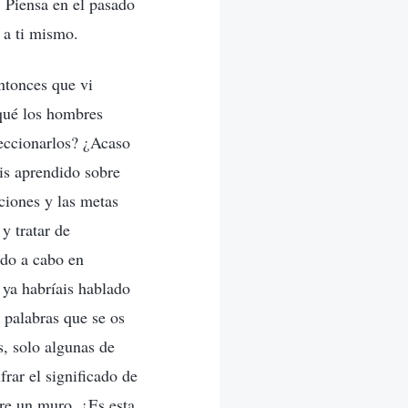
. Piensa en el pasado
 a ti mismo.
ntonces que vi
 qué los hombres
feccionarlos? ¿Acaso
is aprendido sobre
ciones y las metas
y tratar de
ado a cabo en
 ya habríais hablado
 palabras que se os
s, solo algunas de
rar el significado de
bre un muro. ¿Es esta