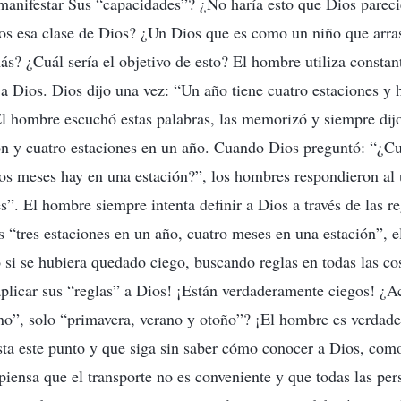
manifestar Sus “capacidades”? ¿No haría esto que Dios parec
 esa clase de Dios? ¿Un Dios que es como un niño que arrast
ás? ¿Cuál sería el objetivo de esto? El hombre utiliza consta
a Dios. Dios dijo una vez: “Un año tiene cuatro estaciones y 
El hombre escuchó estas palabras, las memorizó y siempre dijo
n y cuatro estaciones en un año. Cuando Dios preguntó: “¿Cu
os meses hay en una estación?”, los hombres respondieron al
s”. El hombre siempre intenta definir a Dios a través de las re
as “tres estaciones en un año, cuatro meses en una estación”, 
 si se hubiera quedado ciego, buscando reglas en todas las cos
plicar sus “reglas” a Dios! ¡Están verdaderamente ciegos! ¿A
no”, solo “primavera, verano y otoño”? ¡El hombre es verdad
ta este punto y que siga sin saber cómo conocer a Dios, com
iensa que el transporte no es conveniente y que todas las per