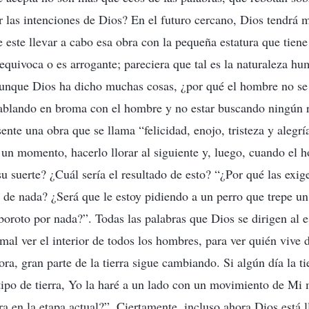
 las intenciones de Dios? En el futuro cercano, Dios tendrá m
este llevar a cabo esa obra con la pequeña estatura que tiene
 equivoca o es arrogante; pareciera que tal es la naturaleza h
 aunque Dios ha dicho muchas cosas, ¿por qué el hombre no se
hablando en broma con el hombre y no estar buscando ningún 
ente una obra que se llama “felicidad, enojo, tristeza y alegr
 un momento, hacerlo llorar al siguiente y, luego, cuando el h
su suerte? ¿Cuál sería el resultado de esto? “¿Por qué las exig
de nada? ¿Será que le estoy pidiendo a un perro que trepe un
boroto por nada?”. Todas las palabras que Dios se dirigen al e
al ver el interior de todos los hombres, para ver quién vive d
ora, gran parte de la tierra sigue cambiando. Si algún día la t
 tipo de tierra, Yo la haré a un lado con un movimiento de Mi
a en la etapa actual?”. Ciertamente, incluso ahora Dios está 