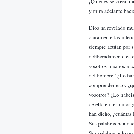
¡Quiénes se creen qu
y mira adelante haci
Dios ha revelado muc
claramente las inten
siempre actúan por s
deliberadamente esto
vosotros mismos a pa
del hombre? ¿Lo habé
comprender esto: ¿qu
vosotros? ¿Lo habéis
de ello en términos 
han dicho, ¿cuántas 
Sus palabras han dad
Sus palabras y lo qu