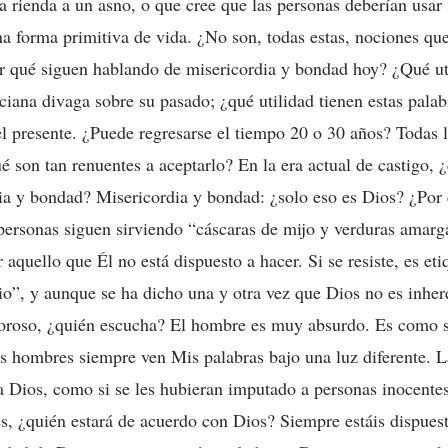
la rienda a un asno, o que cree que las personas deberían usar
a forma primitiva de vida. ¿No son, todas estas, nociones que
 qué siguen hablando de misericordia y bondad hoy? ¿Qué uti
ana divaga sobre su pasado; ¿qué utilidad tienen estas pala
 el presente. ¿Puede regresarse el tiempo 20 o 30 años? Todas 
é son tan renuentes a aceptarlo? En la era actual de castigo, ¿
ia y bondad? Misericordia y bondad: ¿solo eso es Dios? ¿Por 
 personas siguen sirviendo “cáscaras de mijo y verduras amar
 aquello que Él no está dispuesto a hacer. Si se resiste, es e
io”, y aunque se ha dicho una y otra vez que Dios no es inhe
oroso, ¿quién escucha? El hombre es muy absurdo. Es como si
os hombres siempre ven Mis palabras bajo una luz diferente.
 Dios, como si se les hubieran imputado a personas inocente
, ¿quién estará de acuerdo con Dios? Siempre estáis dispuesto