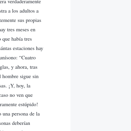
iera verdaderamente
ra a los adultos a
ntemente sus propias
hay tres meses en
 que había tres
ántas estaciones hay
 unísono: “Cuatro
glas, y ahora, tras
el hombre sigue sin
as. ¡Y, hoy, la
caso no ven que
eramente estúpido!
o una persona de la
sonas deberían