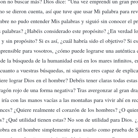
con no buscar más? Dios dice: “Una vez emprendí un gran proy
no se dieron cuenta, así que tuve que usar Mi palabra para rev
mbre no pudo entender Mis palabras y siguió sin conocer el p
s palabras? ¿Habéis considerado este propósito? ¿En verdad lo
 sin propósito? Si es así, ¿cuál habría sido el objetivo? Si es
mprensible para vosotros, ¿cómo puede lograrse una auténtica
 de la búsqueda de la humanidad está en los mares infinitos, e
 cuanto a vuestras búsquedas, ni siquiera eres capaz de explica
ere lograr Dios en el hombre? Debéis tener claras todas estas
ragón rojo de una forma negativa? Tras avergonzar al gran dra
iría con las manos vacías a las montañas para vivir ahí en re
onces? ¿Quiere realmente el corazón de los hombres? ¿O quier
s? ¿Qué utilidad tienen estas? No son de utilidad para Dios. 
 obra en el hombre simplemente para usarlo como prueba de S