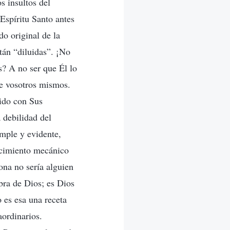
s insultos del
Espíritu Santo antes
do original de la
stán “diluidas”. ¡No
s? A no ser que Él lo
de vosotros mismos.
lido con Sus
 debilidad del
imple y evidente,
nocimiento mecánico
ona no sería alguien
obra de Dios; es Dios
o es esa una receta
aordinarios.