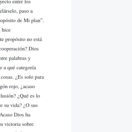
ecto entre los
elárselo, paso a
ropósito de Mi plan”.
 hice
te propósito no está
 cooperación? Dios
ntre palabras y
r a qué categoría
 cosas. ¿Es solo para
gón rojo, ¿acaso
clusión? ¿Qué es lo
e su vida? ¿O sus
¿Acaso Dios ha
u victoria sobre