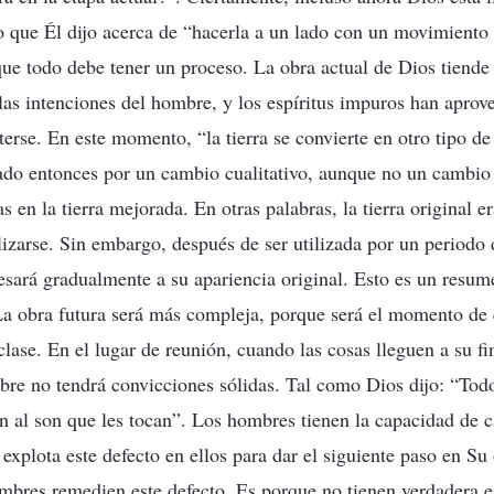
o que Él dijo acerca de “hacerla a un lado con un movimient
a que todo debe tener un proceso. La obra actual de Dios tiende
 las intenciones del hombre, y los espíritus impuros han aprov
rse. En este momento, “la tierra se convierte en otro tipo de 
do entonces por un cambio cualitativo, aunque no un cambio 
s en la tierra mejorada. En otras palabras, la tierra original era
lizarse. Sin embargo, después de ser utilizada por un periodo 
gresará gradualmente a su apariencia original. Esto es un resum
La obra futura será más compleja, porque será el momento de 
clase. En el lugar de reunión, cuando las cosas lleguen a su fi
bre no tendrá convicciones sólidas. Tal como Dios dijo: “Tod
an al son que les tocan”. Los hombres tienen la capacidad de c
explota este defecto en ellos para dar el siguiente paso en Su
ombres remedien este defecto. Es porque no tienen verdadera e