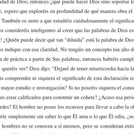
ndad de Dios; entonces ¿qué puede hacer Dios sino soportar lo
 espero que exploréis en profundidad de qué manera obra el 
. También os insto a que estudiéis cuidadosamente el significa
s consideréis inteligentes al creer que las palabras de Dios e
! ¿Quién puede decir qué tan “diluida” está la palabra de Dio
lo indique con esa claridad. No tengáis un concepto tan alto 
da de práctica a partir de Sus palabras, entonces habréis cump
 queréis ver? Dios dijo: “Dejaré de tener misericordia hacia la
s comprender ni siquiera el significado de esta declaración s
 mayor estudio e investigación? Si no poseéis siquiera el co
is estar calificados para construir un cohete? ¿Acaso esa pers
lardes? El hombre no posee los recursos para llevar a cabo la 
virle simplemente sin saber lo que Él ama o lo que Él odia, ¿n
s hombres no se conocen a sí mismos, pero se consideran extr