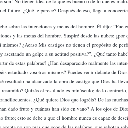
e son! No tienen idea de lo que es bueno o de lo que es malo
a el futuro. ¿Qué te parece? Después de eso, llega a conocerte
ho sobre las intenciones y metas del hombre. Él dijo: “Fue e
ciones y las metas del hombre. Suspiré desde las nubes: ¿por
í mismos? ¿Acaso Mis castigos no tienen el propósito de per
y asestando un golpe a su actitud positiva?”. ¿Qué tanto habé
rtir de estas palabras? ¿Han desaparecido realmente las inten
is estudiado vosotros mismos? Puedes venir delante de Dios 
é resultado ha alcanzado la obra de castigo que Dios ha llev
 resumido? Quizás el resultado es minúsculo; de lo contrario,
grandilocuentes. ¿Qué quiere Dios que logréis? De las muchas
han dado fruto y cuántas han sido en vano? A los ojos de Dio
o fruto; esto se debe a que el hombre nunca es capaz de descif
e acepta no son más que ecos de las palabras, que rebotan so