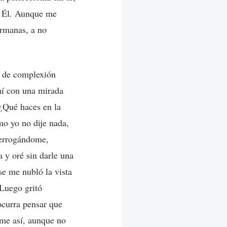
a Él. Aunque me
ermanas, a no
o, de complexión
mí con una mirada
 ¿Qué haces en la
mo yo no dije nada,
terrogándome,
 y oré sin darle una
se me nubló la vista
 Luego gritó
 ocurra pensar que
ome así, aunque no