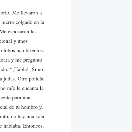
torio. Me llevaron a
 hierro colgado en la
 Me esposaron las
cional y unos
o lobos hambrientos.
ficara y me preguntó
ndo: “¡Habla! ¡Si no
a judas. Otro policía
uño mío le encanta la
mente para una
cial de tu hombro y,
puño, no hay una sola
e hablaba. Entonces,