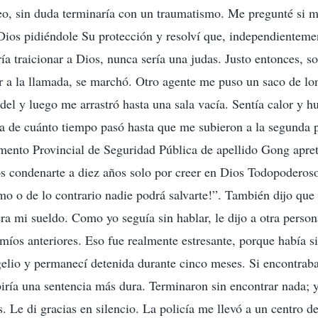
o, sin duda terminaría con un traumatismo. Me pregunté si m
Dios pidiéndole Su protección y resolví que, independientem
a traicionar a Dios, nunca sería una judas. Justo entonces, so
 a la llamada, se marchó. Otro agente me puso un saco de lon
rdel y luego me arrastró hasta una sala vacía. Sentía calor y 
a de cuánto tiempo pasó hasta que me subieron a la segunda p
mento Provincial de Seguridad Pública de apellido Gong apret
 condenarte a diez años solo por creer en Dios Todopoderoso
o o de lo contrario nadie podrá salvarte!”. También dijo que
a mi sueldo. Como yo seguía sin hablar, le dijo a otra person
s míos anteriores. Eso fue realmente estresante, porque había s
gelio y permanecí detenida durante cinco meses. Si encontraba
biría una sentencia más dura. Terminaron sin encontrar nada; 
. Le di gracias en silencio. La policía me llevó a un centro d