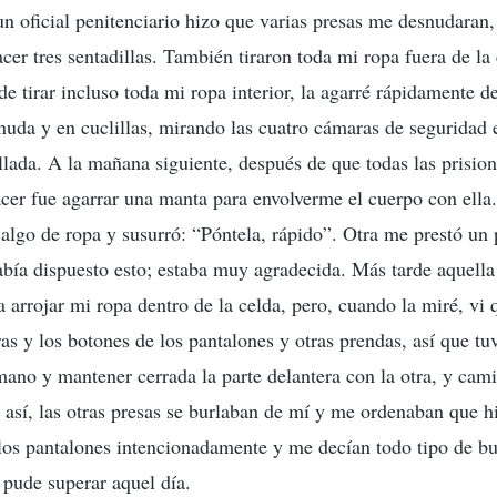
 oficial penitenciario hizo que varias presas me desnudaran,
cer tres sentadillas. También tiraron toda mi ropa fuera de la
e tirar incluso toda mi ropa interior, la agarré rápidamente de
nuda y en cuclillas, mirando las cuatro cámaras de seguridad 
lada. A la mañana siguiente, después de que todas las prision
cer fue agarrar una manta para envolverme el cuerpo con ella
 algo de ropa y susurró: “Póntela, rápido”. Otra me prestó un 
bía dispuesto esto; estaba muy agradecida. Más tarde aquella
 a arrojar mi ropa dentro de la celda, pero, cuando la miré, vi
ras y los botones de los pantalones y otras prendas, así que tu
ano y mantener cerrada la parte delantera con la otra, y cam
así, las otras presas se burlaban de mí y me ordenaban que hi
os pantalones intencionadamente y me decían todo tipo de bu
pude superar aquel día.