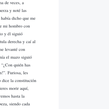
na de veces, a
erza y noté las
n había dicho que me
 de mi hombro con
o y él siguió
ula derecha y caí al
me levanté con
enía el mazo siguió
: “¿Con quién has
n!”. Furiosa, les
dice la constitución
ieres morir aquí,
remos hasta la
beza, siendo cada