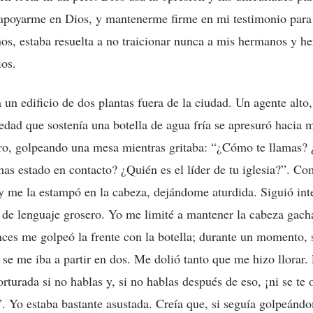
y apoyarme en Dios, y mantenerme firme en mi testimonio par
os, estaba resuelta a no traicionar nunca a mis hermanos y h
ios.
a un edificio de dos plantas fuera de la ciudad. Un agente alt
edad que sostenía una botella de agua fría se apresuró hacia 
tro, golpeando una mesa mientras gritaba: “¿Cómo te llamas?
has estado en contacto? ¿Quién es el líder de tu iglesia?”. Co
a y me la estampó en la cabeza, dejándome aturdida. Siguió in
e de lenguaje grosero. Yo me limité a mantener la cabeza gacha
nces me golpeó la frente con la botella; durante un momento, 
 se me iba a partir en dos. Me dolió tanto que me hizo llorar.
rturada si no hablas y, si no hablas después de eso, ¡ni se te
!”. Yo estaba bastante asustada. Creía que, si seguía golpeánd