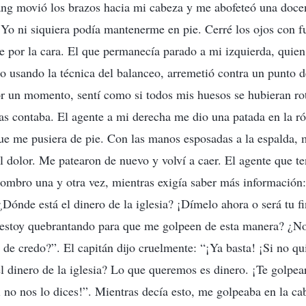
ang movió los brazos hacia mi cabeza y me abofeteó una doce
 Yo ni siquiera podía mantenerme en pie. Cerré los ojos con fu
 por la cara. El que permanecía parado a mi izquierda, quie
o usando la técnica del balanceo, arremetió contra un punto
or un momento, sentí como si todos mis huesos se hubieran rot
 contaba. El agente a mi derecha me dio una patada en la rót
ue me pusiera de pie. Con las manos esposadas a la espalda, 
el dolor. Me patearon de nuevo y volví a caer. El agente que t
ombro una y otra vez, mientras exigía saber más información
Dónde está el dinero de la iglesia? ¡Dímelo ahora o será tu fi
 estoy quebrantando para que me golpeen de esta manera? ¿No 
 de credo?”. El capitán dijo cruelmente: “¡Ya basta! ¡Si no qu
l dinero de la iglesia? Lo que queremos es dinero. ¡Te golpea
no nos lo dices!”. Mientras decía esto, me golpeaba en la ca