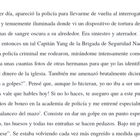
r día, apareció la policía para llevarme de vuelta al interroga
 y tenuemente iluminada donde vi un dispositivo de tortura de
as de sangre oscura a su alrededor. Era siniestro y aterrador.
 entonces un tal Capitán Yang de la Brigada de Seguridad Na
la policía criminal me rodearon, mirándome intensamente com
a unas cuantas fotos de otras hermanas para que yo las identi
 dinero de la iglesia. También me amenazó brutalmente dicie
 a golpes!”. Pensé que, aunque lo hicieran, yo no iba a ser un
s vale que hables hoy! Si no lo haces, te aseguro que a este p
ños de boxeo en la academia de policía y me entrené especial
balanceo del mazo’. Consiste en dar un golpe en un punto espe
, tus huesos y todas tus entrañas se hacen pedazos. Bajo mi 
iese”. Se estaba volviendo cada vez más engreído a medida qu