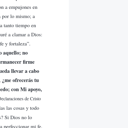
ron a empujones en
a por lo mismo; a
ba tanto tiempo en
suré a clamar a Dios:
e y fortaleza”.
o aquello; no
permanecer firme
ueda llevar a cabo
, ¿me ofrecerás tu
iedo; con Mi apoyo,
Declaraciones de Cristo
das las cosas y todo
s? Si Dios no lo
a perfeccionar mi fe,