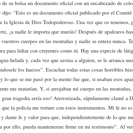
 de su bolsa un documento oficial con un encabezado de color
y dijo: “Esto es un documento oficial publicado por el Comité
re la Iglesia de Dios Todopoderoso. Una vez que os tenemos, 
erte, ¡a nadie le importa que muráis! Después de apalearos has
vuestros cuerpos en las montañas y nadie se entera nunca. T
ura para lidiar con creyentes como tú. Hay una especie de lát
gua helada y, cada vez que azotas a alguien, se le arranca una
ndosele los huesos”. Escuchar todas estas cosas horribles hi
y lo que se me pasó por la mente fue que, si usaban esos apar
nte me matarían. Y, si arrojaban mi cuerpo en las montañas,
é gran tragedia sería eso! Aterrorizada, rápidamente clamé a D
ue la policía me torture con estos instrumentos. Mi fe no es 
e y dame fe y valor para que, independientemente de lo que 
a por ello, pueda mantenerme firme en mi testimonio”. Al ver