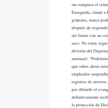
me rompiera el cráne
Enseguida, clamé a 
golpeara, nunca podrí
después de responder
ató fuerte con un co
saco. No estoy segur
división del Departa
amenazó: “Podríamos
que sabes ahora mism
empleador suspendier
registros de arresto
por difundir el evan
definitivamente reci
la protección de Dios