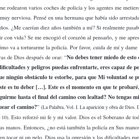
 me rodearon varios coches de policía y los agentes me metie
 muy nerviosa. Pensé en una hermana que había sido arrestad
 años. ¿Me caerían diez años también a mí? Si realmente pasa
alir con vida? Se me encogió el corazón al pensarlo, y me apre
mo va a torturarme la policía. Por favor, cuida de mí y dame f
No debes tener miedo de esto 
ras de Dios después de orar: “
ificultades y peligros puedas enfrentarte, eres capaz de 
ue ningún obstáculo te estorbe, para que Mi voluntad se p
te es tu deber […]. Este es el momento en que te probaré
guirme hasta el final del camino con lealtad? No tengas m
uear el camino?
”
(La Palabra, Vol. I. La aparición y obra de Dios. 
. Esto reforzó mi fe y mi valor. Dios es el Soberano de to
o 10)
Sus manos. Entonces, ¿no está también la policía en Sus mano
n tocar ni un pelo. Dios usa la opresión y las dificultades par