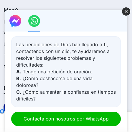
Menú
Inicio
Libros
Vídeos
Himnos
Lecturas
Sermones y enseñanza
Las bendiciones de Dios han llegado a ti,
contáctenos con un clic, te ayudaremos a
Testimonios
Exposición de imágenes
resolver los siguientes problemas y
dificultades:
Noticias
Quiénes somos
A.
Tengo una petición de oración.
B.
¿Cómo deshacerse de una vida
dolorosa?
Descargar la aplicación Iglesia de Dios
C.
¿Cómo aumentar la confianza en tiempos
Todopoderoso
difíciles?
D.
Aprender la Palabra de Dios y acercarse
a Dios
Los verdaderamente obedientes seguramente serán ganados por Dios
Contacta con nosotros por WhatsApp
E.
¿Cómo acoger al Señor Jesús?
00:00
25:39