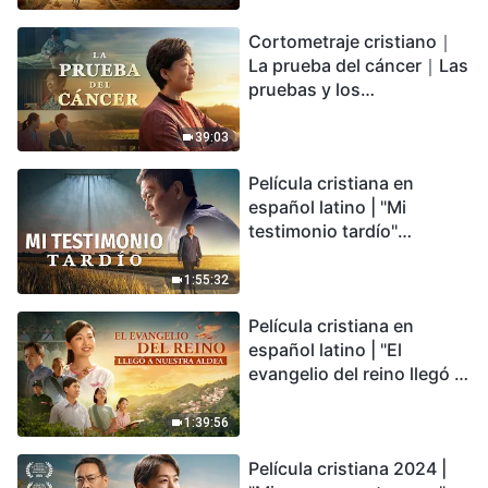
irreversible, ¿dónde
Cortometraje cristiano｜
encontrarás refugio?
La prueba del cáncer｜Las
pruebas y los
refinamientos son
bendiciones de Dios
39:03
Película cristiana en
español latino | "Mi
testimonio tardío"
Testimonio de
arrepentimiento
1:55:32
profundamente
Película cristiana en
conmovedor
español latino | "El
evangelio del reino llegó a
nuestra aldea"
1:39:56
Película cristiana 2024 |