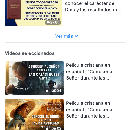
conocer el carácter de
Dios y los resultados que
logrará Su obra (Parte 5)
37:01
Ver más
Videos seleccionados
Película cristiana en
español | "Conocer al
Señor durante las
catástrofes" (Parte 2) La
Tierra se enfrenta a una
1:35:04
extinción masiva. ¿Cómo
Película cristiana en
podemos sobrevivir?
español | "Conocer al
Señor durante las
catástrofes" (Parte 1) El
desastre del fin es
1:20:53