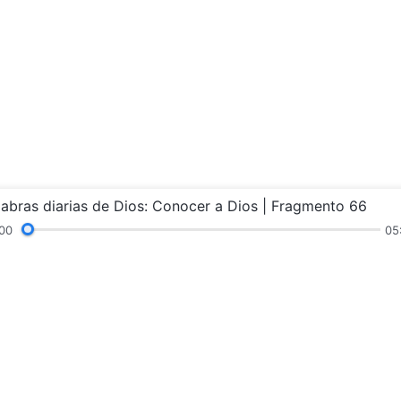
labras diarias de Dios: Conocer a Dios | Fragmento 66
00
05
ras
Sermones y enseñanza
Testimonios
Exp