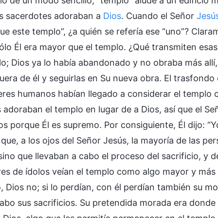
lo de un modo sencillo, “templo” alude a un edificio ma
s sacerdotes adoraban a
Dios
. Cuando el Señor
Jesú
ue este templo”, ¿a quién se refería ese “uno”? Clara
ólo Él era mayor que el templo. ¿Qué transmiten esas
lo; Dios ya lo había abandonado y no obraba más allí,
uera de él y seguirlas en Su nueva obra. El trasfondo
 seres humanos habían llegado a considerar el templo
adoraban el templo en lugar de a Dios, así que el Señ
os porque Él es supremo. Por consiguiente, Él dijo: “Yo 
 que, a los ojos del Señor Jesús, la mayoría de las pe
 sino que llevaban a cabo el proceso del sacrificio, y 
es de ídolos veían el templo como algo mayor y más 
, Dios no; si lo perdían, con él perdían también su m
 cabo sus sacrificios. Su pretendida morada era donde