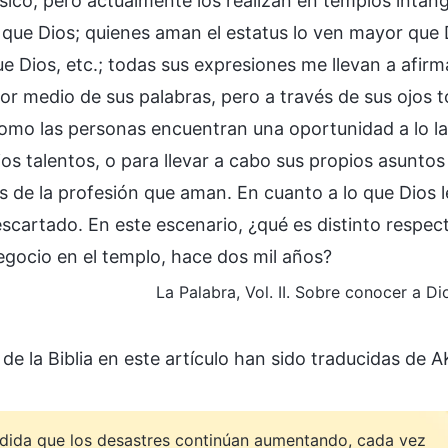
ísico, pero actualmente los realizan en templos intan
que Dios; quienes aman el estatus lo ven mayor que D
e Dios, etc.; todas sus expresiones me llevan a afir
or medio de sus palabras, pero a través de sus ojos t
omo las personas encuentran una oportunidad a lo lar
os talentos, o para llevar a cabo sus propios asuntos
s de la profesión que aman. En cuanto a lo que Dios 
escartado. En este escenario, ¿qué es distinto respec
egocio en el templo, hace dos mil años?
La Palabra, Vol. II. Sobre conocer a Di
 de la Biblia en este artículo han sido traducidas de A
dida que los desastres continúan aumentando, cada vez