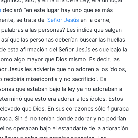
gnífico, alto, y en la Era de la Ley, era un lugar
s
declaró “en este lugar hay uno que es más
mente, se trata del
Señor Jesús
en la carne,
 palabras a las personas? Les indica que salgan
 así que las personas deberían buscar las huellas
 de esta afirmación del Señor Jesús es que bajo la
 como algo mayor que Dios mismo. Es decir, las
or Jesús les advierte que no adoren a los ídolos,
recibiría misericordia y no sacrificio”. Es
rsonas que estaban bajo la ley ya no adoraban a
determinó que esto era adorar a los ídolos. Estos
elevado que Dios. En sus corazones sólo figuraba
orada. Sin él no tenían donde adorar y no podrían
 ellos operaban bajo el estandarte de la adoración