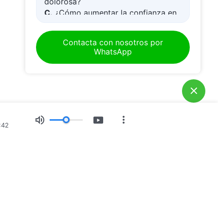
dolorosa?
C.
¿Cómo aumentar la confianza en
tiempos difíciles?
D.
Aprender la Palabra de Dios y
Contacta con nosotros por
acercarse a Dios
WhatsApp
E.
¿Cómo acoger al Señor Jesús?
:42
osición de imágenes
Noticias
Quiénes somos