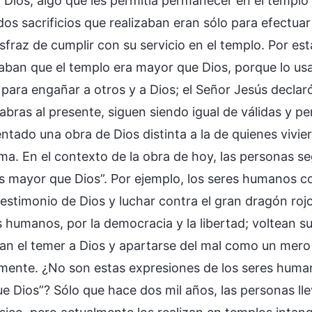
 Dios, algo que les permitía permanecer en el templo 
dos sacrificios que realizaban eran sólo para efectua
isfraz de cumplir con su servicio en el templo. Por es
aban que el templo era mayor que Dios, porque lo us
para engañar a otros y a Dios; el Señor Jesús declaró
labras al presente, siguen siendo igual de válidas y 
tado una obra de Dios distinta a la de quienes vivier
sma. En el contexto de la obra de hoy, las personas 
s mayor que Dios”. Por ejemplo, los seres humanos co
testimonio de Dios y luchar contra el gran dragón roj
humanos, por la democracia y la libertad; voltean su 
tan el temer a Dios y apartarse del mal como un mero 
mente. ¿No son estas expresiones de los seres huma
e Dios”? Sólo que hace dos mil años, las personas ll