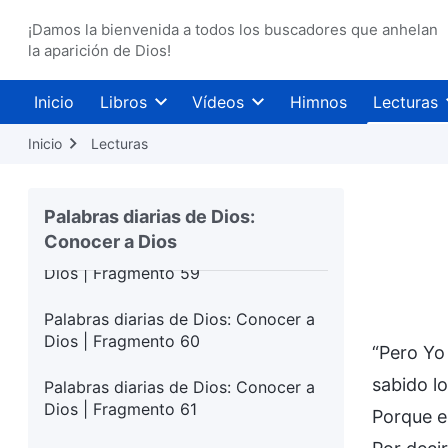
Dios | Fragmento 55
¡Damos la bienvenida a todos los buscadores que anhelan
Palabras diarias de Dios: Conocer a
la aparición de Dios!
Dios | Fragmento 56
Inicio
Libros
Vídeos
Himnos
Lecturas
Palabras diarias de Dios: Conocer a
Dios | Fragmento 57
Inicio
Lecturas
Palabras diarias de Dios: Conocer a
Dios | Fragmento 58
Palabras diarias de Dios:
Conocer a Dios
Palabras diarias de Dios: Conocer a
Dios | Fragmento 59
Palabras diarias de Dios: Conocer a
Dios | Fragmento 60
“Pero Yo
sabido lo
Palabras diarias de Dios: Conocer a
Dios | Fragmento 61
Porque el