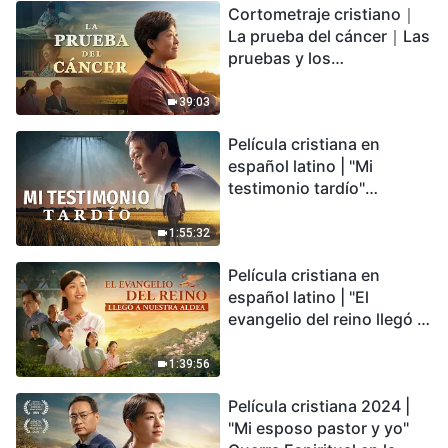
Cortometraje cristiano｜
encontrarás refugio?
La prueba del cáncer｜Las
pruebas y los
refinamientos son
bendiciones de Dios
39:03
Película cristiana en
español latino | "Mi
testimonio tardío"
Testimonio de
arrepentimiento
1:55:32
profundamente
Película cristiana en
conmovedor
español latino | "El
evangelio del reino llegó a
nuestra aldea"
1:39:56
Película cristiana 2024 |
"Mi esposo pastor y yo"