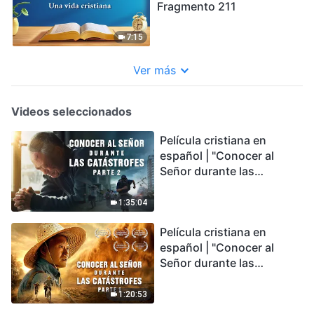
Fragmento 211
7:15
Ver más
Videos seleccionados
Película cristiana en
español | "Conocer al
Señor durante las
catástrofes" (Parte 2) La
Tierra se enfrenta a una
1:35:04
extinción masiva. ¿Cómo
Película cristiana en
podemos sobrevivir?
español | "Conocer al
Señor durante las
catástrofes" (Parte 1) El
desastre del fin es
1:20:53
irreversible, ¿dónde