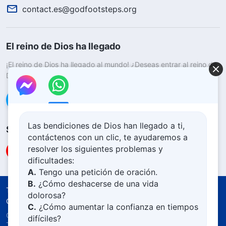
contact.es@godfootsteps.org
El reino de Dios ha llegado
¡El reino de Dios ha llegado al mundo! ¿Deseas entrar al reino de
Dios?
Saber más
Conéctate con nosotros en Messenger
Las bendiciones de Dios han llegado a ti,
Síguenos
contáctenos con un clic, te ayudaremos a
resolver los siguientes problemas y
dificultades:
A.
Tengo una petición de oración.
B.
¿Cómo deshacerse de una vida
Términos de uso
Política de privacidad
dolorosa?
Créditos
Política De Cookies
C.
¿Cómo aumentar la confianza en tiempos
Copyright © 2026
Iglesia de Dios Todopoderoso.
difíciles?
Todos los derechos reservados.