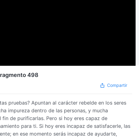
| Fragmento 498
Compartir
tas pruebas? Apuntan al carácter rebelde en los seres
ha impureza dentro de las personas, y mucha
 fin de purificarlas. Pero si hoy eres capaz de
amiento para ti. Si hoy eres incapaz de satisfacerle, las
emente; en ese momento serás incapaz de ayudarte,