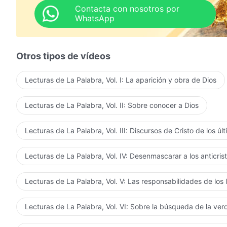
amor de las personas, y esto también se logra en medio
ves que tu estatura es demasiado pequeña durante las 
Contacta con nosotros por
hay muy poca realidad dentro de ti, y que no eres adec
WhatsApp
de estas cosas en ese momento, será demasiado tarde
Otros tipos de vídeos
Lecturas de La Palabra, Vol. I: La aparición y obra de Dios
Lecturas de La Palabra, Vol. II: Sobre conocer a Dios
Lecturas de La Palabra, Vol. III: Discursos de Cristo de los úl
Lecturas de La Palabra, Vol. IV: Desenmascarar a los anticris
Lecturas de La Palabra, Vol. V: Las responsabilidades de los 
Lecturas de La Palabra, Vol. VI: Sobre la búsqueda de la ve