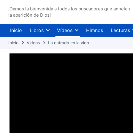
¡Damos la bienvenida a todos los buscadores que anhelan
la aparición de Dios!
Inicio
Libros
Vídeos
Himnos
Lecturas
Inicio
Vídeos
La entrada en la vida