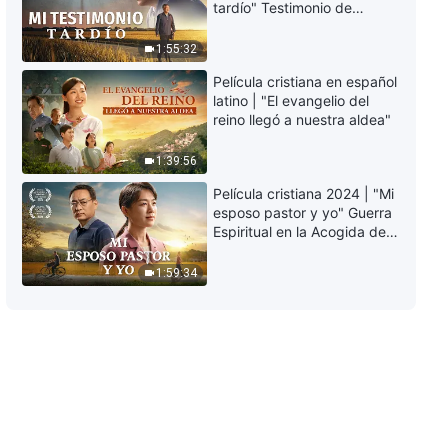
tardío" Testimonio de
entrada en la vida | Fragmento
arrepentimiento
508
profundamente
1:55:32
5:05
conmovedor
Película cristiana en español
Palabras diarias de Dios: La
latino | "El evangelio del
entrada en la vida | Fragmento
reino llegó a nuestra aldea"
509
5:25
1:39:56
Película cristiana 2024 | "Mi
Palabras diarias de Dios: La
esposo pastor y yo" Guerra
entrada en la vida | Fragmento
Espiritual en la Acogida del
510
Regreso del Señor
8:47
1:59:34
Palabras diarias de Dios: La
entrada en la vida | Fragmento
511
9:57
Palabras diarias de Dios: La
entrada en la vida | Fragmento