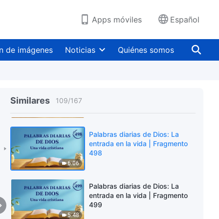
9:10
Apps móviles
Español
Palabras diarias de Dios: La
entrada en la vida | Fragmento
496
n de imágenes
Noticias
Quiénes somos
9:05
Palabras diarias de Dios: La
entrada en la vida | Fragmento
Similares
109
/
167
497
7:42
Palabras diarias de Dios: La
entrada en la vida | Fragmento
498
6:06
Palabras diarias de Dios: La
entrada en la vida | Fragmento
499
5:48