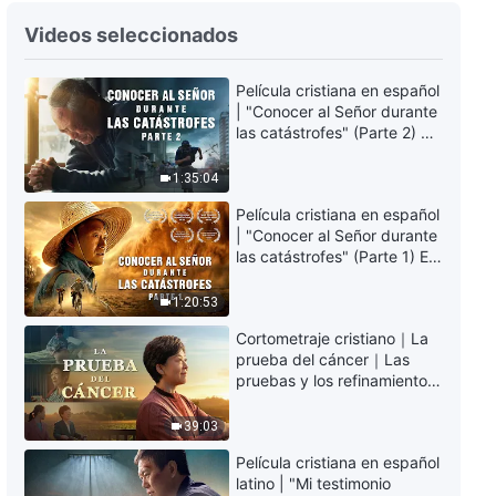
Palabras diarias de Dios: La
Videos seleccionados
entrada en la vida | Fragmento
504
6:14
Película cristiana en español
| "Conocer al Señor durante
las catástrofes" (Parte 2) La
Palabras diarias de Dios: La
Tierra se enfrenta a una
entrada en la vida | Fragmento
extinción masiva. ¿Cómo
505
1:35:04
podemos sobrevivir?
4:42
Película cristiana en español
| "Conocer al Señor durante
Palabras diarias de Dios: La
las catástrofes" (Parte 1) El
entrada en la vida | Fragmento
desastre del fin es
506
irreversible, ¿dónde
1:20:53
7:45
encontrarás refugio?
Cortometraje cristiano｜La
prueba del cáncer｜Las
Palabras diarias de Dios: La
pruebas y los refinamientos
entrada en la vida | Fragmento
son bendiciones de Dios
507
39:03
4:25
Película cristiana en español
latino | "Mi testimonio
Palabras diarias de Dios: La