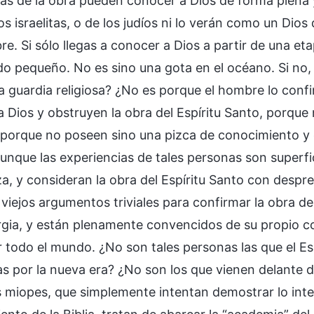
pas de la obra pueden conocer a Dios de forma plena 
os israelitas, o de los judíos ni lo verán como un Dio
re. Si sólo llegas a conocer a Dios a partir de una e
o pequeño. No es sino una gota en el océano. Si no, 
eja guardia religiosa? ¿No es porque el hombre lo co
 Dios y obstruyen la obra del Espíritu Santo, porque 
porque no poseen sino una pizca de conocimiento y do
unque las experiencias de tales personas son superfic
a, y consideran la obra del Espíritu Santo con desprec
 viejos argumentos triviales para confirmar la obra d
gia, y están plenamente convencidos de su propio co
r todo el mundo. ¿No son tales personas las que el Es
as por la nueva era? ¿No son los que vienen delante
 miopes, que simplemente intentan demostrar lo inte