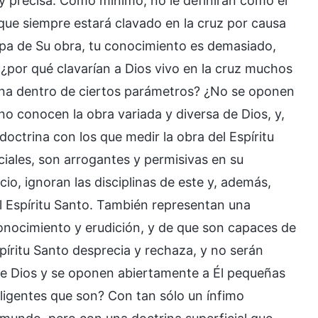
y precisa. Como mínimo, no le definirán como el
s que siempre estará clavado en la cruz por causa
tapa de Su obra, tu conocimiento es demasiado,
¿por qué clavarían a Dios vivo en la cruz muchos
nfina dentro de ciertos parámetros? ¿No se oponen
no conocen la obra variada y diversa de Dios, y,
ctrina con los que medir la obra del Espíritu
iales, son arrogantes y permisivas en su
io, ignoran las disciplinas de este y, además,
el Espíritu Santo. También representan una
nocimiento y erudición, y de que son capaces de
píritu Santo desprecia y rechaza, y no serán
 de Dios y se oponen abiertamente a Él pequeñas
ligentes que son? Con tan sólo un ínfimo