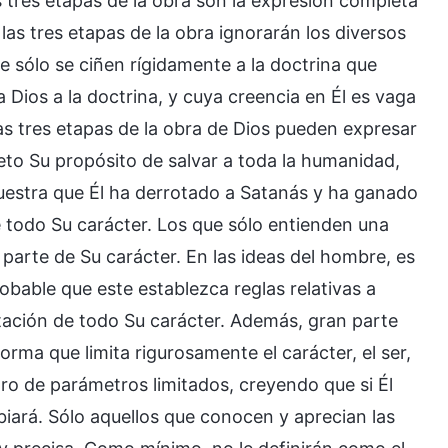
s tres etapas de la obra son la expresión completa
las tres etapas de la obra ignorarán los diversos
ue sólo se ciñen rígidamente a la doctrina que
Dios a la doctrina, y cuya creencia en Él es vaga
las tres etapas de la obra de Dios pueden expresar
eto Su propósito de salvar a toda la humanidad,
uestra que Él ha derrotado a Satanás y ha ganado
e todo Su carácter. Los que sólo entienden una
parte de Su carácter. En las ideas del hombre, es
robable que este establezca reglas relativas a
tación de todo Su carácter. Además, gran parte
rma que limita rigurosamente el carácter, el ser,
ntro de parámetros limitados, creyendo que si Él
iará. Sólo aquellos que conocen y aprecian las