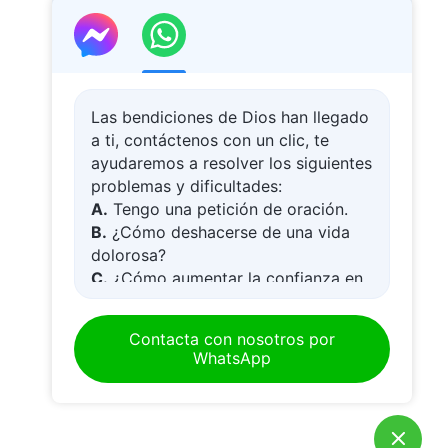
Las bendiciones de Dios han llegado
a ti, contáctenos con un clic, te
ayudaremos a resolver los siguientes
problemas y dificultades:
A.
Tengo una petición de oración.
B.
¿Cómo deshacerse de una vida
dolorosa?
C.
¿Cómo aumentar la confianza en
tiempos difíciles?
D.
Aprender la Palabra de Dios y
Contacta con nosotros por
acercarse a Dios
WhatsApp
E.
¿Cómo acoger al Señor Jesús?