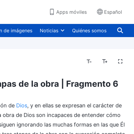
Apps móviles
Español
n de imágenes
Noticias
Quiénes somos
tapas de la obra | Fragmento 6
ncarnación
Conocer la obra de Dios
El carácter
tión de
Dios
, y en ellas se expresan el carácter de
 la obra de Dios son incapaces de entender cómo
 siguen ignorando las muchas formas en las que Él