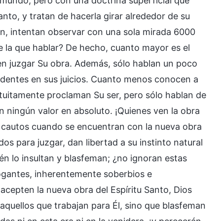
l mundo, pero con una doctrina superficial que
Santo, y tratan de hacerla girar alrededor de su
n, intentan observar con una sola mirada 6000
e la que hablar? De hecho, cuanto mayor es el
en juzgar Su obra. Además, sólo hablan un poco
udentes en sus juicios. Cuanto menos conocen a
tuitamente proclaman Su ser, pero sólo hablan de
n ningún valor en absoluto. ¡Quienes ven la obra
n cautos cuando se encuentran con la nueva obra
dos para juzgar, dan libertad a su instinto natural
ién lo insultan y blasfeman; ¿no ignoran estas
ogantes, inherentemente soberbios e
acepten la nueva obra del Espíritu Santo, Dios
 aquellos que trabajan para Él, sino que blasfeman