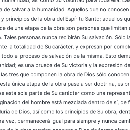
la humanidad, así como Su voluntad para toda ella. La
ra de salvar a la humanidad. Aquellos que no conocen 
 principios de la obra del Espíritu Santo; aquellos q
e de una etapa de la obra son personas que limitan a 
a. Tales personas nunca recibirán Su salvación. Sólo 
te la totalidad de Su carácter, y expresan por compl
 todo el proceso de salvación de la misma. Esto dem
anidad; es una prueba de Su victoria y la expresión d
 las tres que componen la obra de Dios sólo conocen 
 esta única etapa de la obra pase a ser doctrina, es p
use esta sola parte de Su carácter como una represen
ginación del hombre está mezclada dentro de sí, de fo
duría de Dios, así como los principios de Su obra, de
una vez, permanecerá igual para siempre y nunca camb