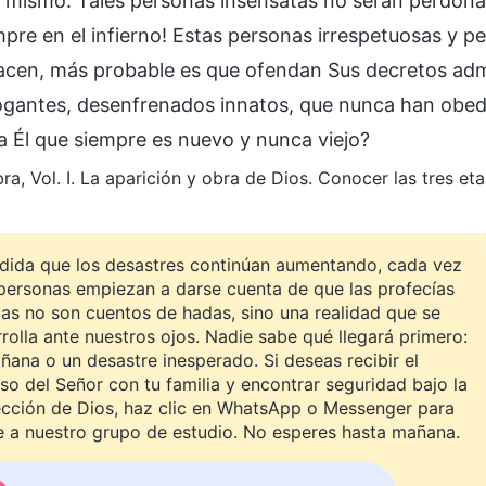
l mismo. Tales personas insensatas no serán perdonada
mpre en el infierno! Estas personas irrespetuosas y p
acen, más probable es que ofendan Sus decretos adm
ogantes, desenfrenados innatos, que nunca han obed
 a Él que siempre es nuevo y nunca viejo?
ra, Vol. I. La aparición y obra de Dios. Conocer las tres e
dida que los desastres continúan aumentando, cada vez
personas empiezan a darse cuenta de que las profecías
cas no son cuentos de hadas, sino una realidad que se
rolla ante nuestros ojos. Nadie sabe qué llegará primero:
ñana o un desastre inesperado. Si deseas recibir el
so del Señor con tu familia y encontrar seguridad bajo la
ección de Dios, haz clic en WhatsApp o Messenger para
e a nuestro grupo de estudio. No esperes hasta mañana.