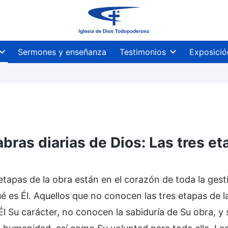
Sermones y enseñanza
Testimonios
Exposició
abras diarias de Dios: Las tres e
 obra de Dios
El juicio en los últimos días
La e
 etapas de la obra están en el corazón de toda la ges
ué es Él. Aquellos que no conocen las tres etapas de
Él Su carácter, no conocen la sabiduría de Su obra, y