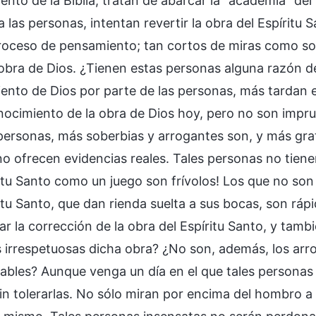
ento de la Biblia, tratan de abarcar la “academia” de
 las personas, intentan revertir la obra del Espíritu 
roceso de pensamiento; tan cortos de miras como so
obra de Dios. ¿Tienen estas personas alguna razón d
ento de Dios por parte de las personas, más tardan 
nocimiento de la obra de Dios hoy, pero no son impr
 personas, más soberbias y arrogantes son, y más gra
 no ofrecen evidencias reales. Tales personas no tiene
ritu Santo como un juego son frívolos! Los que no so
itu Santo, que dan rienda suelta a sus bocas, son rápi
r la corrección de la obra del Espíritu Santo, y tamb
 irrespetuosas dicha obra? ¿No son, además, los arr
ables? Aunque venga un día en el que tales personas 
sin tolerarlas. No sólo miran por encima del hombro a