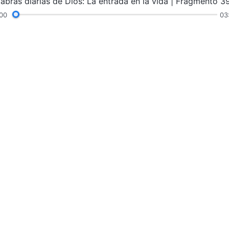
labras diarias de Dios: La entrada en la vida | Fragmento 3
00
03
ras
Sermones y enseñanza
Testimonios
Exp
eroso
El reino de D
¡El reino de Dios
Conéctate 
Síguenos
contact.es@godfootsteps.org