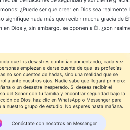
a recibir bendiciones de seguridad y suficiente gra
monos: ¿Puede ser que creer en Dios sea realmente la 
no signifique nada más que recibir mucha gracia de É
n en Dios y, sin embargo, se oponen a Él, ¿son realme
dida que los desastres continúan aumentando, cada vez
personas empiezan a darse cuenta de que las profecías
cas no son cuentos de hadas, sino una realidad que se
rolla ante nuestros ojos. Nadie sabe qué llegará primero:
ñana o un desastre inesperado. Si deseas recibir el
so del Señor con tu familia y encontrar seguridad bajo la
ección de Dios, haz clic en WhatsApp o Messenger para
e a nuestro grupo de estudio. No esperes hasta mañana.
Conéctate con nosotros en Messenger