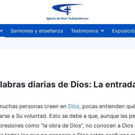
Sermones y enseñanza
Testimonios
Exposició
labras diarias de Dios: La entrad
ltados
muchas personas creen en
Dios
, pocas entienden qué 
rse a Su voluntad. Esto se debe a que, aunque las per
presiones como “la obra de Dios”, no conocen a Dios 