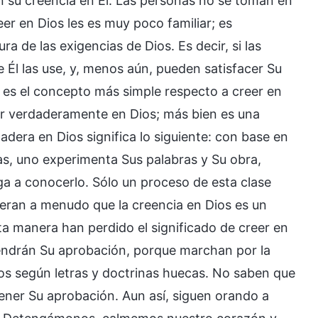
n su creencia en Él. Las personas no se toman en
eer en Dios les es muy poco familiar; es
a de las exigencias de Dios. Es decir, si las
 Él las use, y, menos aún, pueden satisfacer Su
e es el concepto más simple respecto a creer en
er verdaderamente en Dios; más bien es una
adera en Dios significa lo siguiente: con base en
sas, uno experimenta Sus palabras y Su obra,
ega a conocerlo. Sólo un proceso de esta clase
deran a menudo que la creencia en Dios es un
ta manera han perdido el significado de creer en
tendrán Su aprobación, porque marchan por la
os según letras y doctrinas huecas. No saben que
tener Su aprobación. Aun así, siguen orando a