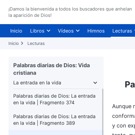
¡Damos la bienvenida a todos los buscadores que anhelan
la aparición de Dios!
Inicio
Libros
Vídeos
Himnos
Lecturas
Inicio
Lecturas
Palabras diarias de Dios: Vida
cristiana
Pa
La entrada en la vida
umanidad
La entrada en la vida
Destinos y resu
Palabras diarias de Dios: La entrada
en la vida | Fragmento 374
Aunque 
conforma
Palabras diarias de Dios: La entrada
en la vida | Fragmento 389
y con ex