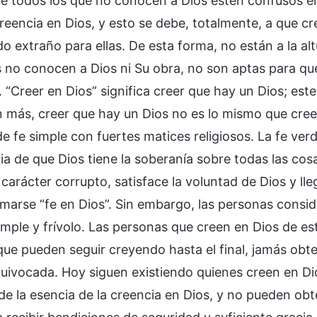
ue todos los que no conocen a Dios estén confusos e
creencia en Dios, y esto se debe, totalmente, a que cr
 extraño para ellas. De esta forma, no están a la altur
 no conocen a Dios ni Su obra, no son aptas para que
. “Creer en Dios” significa creer que hay un Dios; est
n más, creer que hay un Dios no es lo mismo que cre
e fe simple con fuertes matices religiosos. La fe verd
cia de que Dios tiene la soberanía sobre todas las co
carácter corrupto, satisface la voluntad de Dios y ll
amarse “fe en Dios”. Sin embargo, las personas consi
imple y frívolo. Las personas que creen en Dios de es
nque pueden seguir creyendo hasta el final, jamás ob
uivocada. Hoy siguen existiendo quienes creen en Di
de la esencia de la creencia en Dios, y no pueden ob