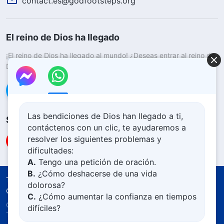
contact.es@godfootsteps.org
El reino de Dios ha llegado
¡El reino de Dios ha llegado al mundo! ¿Deseas entrar al reino de
Dios?
Saber más
Conéctate con nosotros en Messenger
Las bendiciones de Dios han llegado a ti,
Síguenos
contáctenos con un clic, te ayudaremos a
resolver los siguientes problemas y
dificultades:
A.
Tengo una petición de oración.
B.
¿Cómo deshacerse de una vida
Términos de uso
Política de privacidad
dolorosa?
Créditos
Política De Cookies
C.
¿Cómo aumentar la confianza en tiempos
Copyright © 2026
Iglesia de Dios Todopoderoso.
difíciles?
Todos los derechos reservados.
D.
Aprender la Palabra de Dios y acercarse