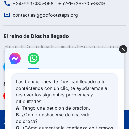
+34-663-435-098
+52-1-729-305-9819
contact.es@godfootsteps.org
El reino de Dios ha llegado
¡El reino de Dios ha llegado al mundo! ¿Deseas entrar al reino de
Dios?
Saber más
Conéctate con nosotros en Messenger
Las bendiciones de Dios han llegado a ti,
Síguenos
contáctenos con un clic, te ayudaremos a
resolver los siguientes problemas y
dificultades:
A.
Tengo una petición de oración.
B.
¿Cómo deshacerse de una vida
Términos de uso
Política de privacidad
dolorosa?
Créditos
Política De Cookies
C.
¿Cómo aumentar la confianza en tiempos