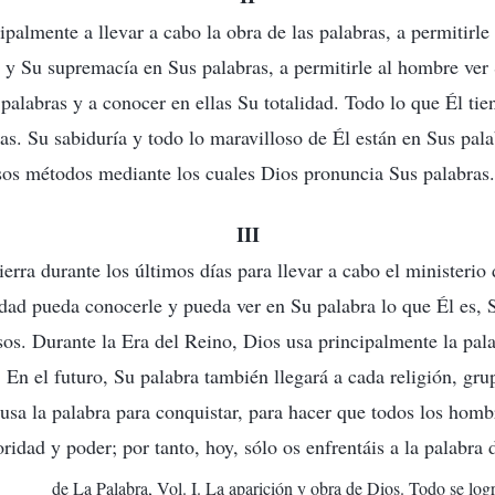
ipalmente a llevar a cabo la obra de las palabras, a permitirl
 y Su supremacía en Sus palabras, a permitirle al hombre ver
palabras y a conocer en ellas Su totalidad. Todo lo que Él tie
as. Su sabiduría y todo lo maravilloso de Él están en Sus pala
sos métodos mediante los cuales Dios pronuncia Sus palabras.
III
ierra durante los últimos días para llevar a cabo el ministerio 
dad pueda conocerle y pueda ver en Su palabra lo que Él es, 
os. Durante la Era del Reino, Dios usa principalmente la pala
 En el futuro, Su palabra también llegará a cada religión, gru
sa la palabra para conquistar, para hacer que todos los hom
ridad y poder; por tanto, hoy, sólo os enfrentáis a la palabra 
de La Palabra, Vol. I. La aparición y obra de Dios. Todo se log