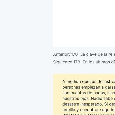
Anterior:
170 La clave de la fe 
Siguiente:
173 En los últimos d
A medida que los desastr
personas empiezan a darse 
son cuentos de hadas, sino
nuestros ojos. Nadie sabe 
desastre inesperado. Si des
familia y encontrar segurid