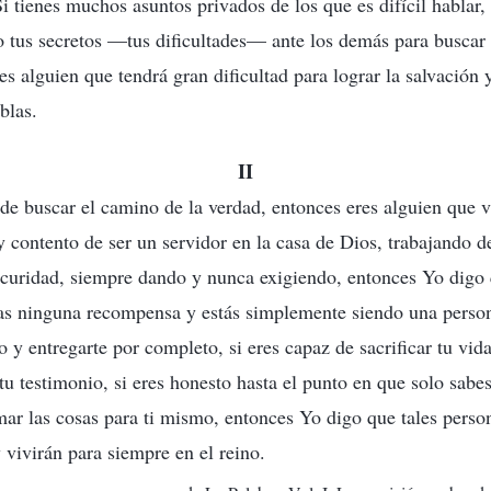
Si tienes muchos asuntos privados de los que es difícil hablar, 
to tus secretos —tus dificultades— ante los demás para buscar 
s alguien que tendrá gran dificultad para lograr la salvación y
eblas.
II
s de buscar el camino de la verdad, entonces eres alguien que 
y contento de ser un servidor en la casa de Dios, trabajando d
curidad, siempre dando y nunca exigiendo, entonces Yo digo 
as ninguna recompensa y estás simplemente siendo una person
o y entregarte por completo, si eres capaz de sacrificar tu vid
u testimonio, si eres honesto hasta el punto en que solo sabes
mar las cosas para ti mismo, entonces Yo digo que tales perso
 vivirán para siempre en el reino.