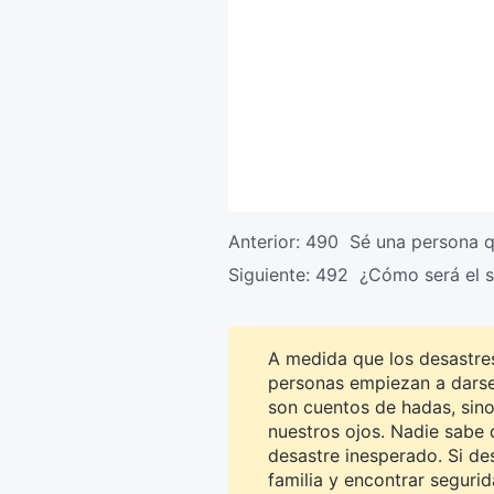
Anterior:
490 Sé una persona qu
Siguiente:
492 ¿Cómo será el si
A medida que los desastr
personas empiezan a darse 
son cuentos de hadas, sino
nuestros ojos. Nadie sabe 
desastre inesperado. Si des
familia y encontrar segurid