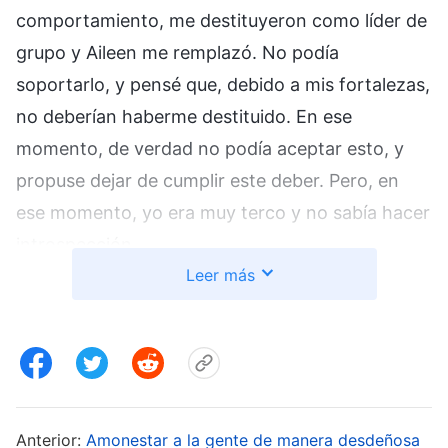
comportamiento, me destituyeron como líder de
grupo y Aileen me remplazó. No podía
soportarlo, y pensé que, debido a mis fortalezas,
no deberían haberme destituido. En ese
momento, de verdad no podía aceptar esto, y
propuse dejar de cumplir este deber. Pero, en
ese momento, yo era muy terco y no sabía hacer
introspección.
Leer más
Después me reasignaron a regar a los recién
llegados. Pronto, me eligieron como líder de
grupo otra vez, y era compañero de la hermana
Therese. En las reuniones vi que la enseñanza de
Therese a veces era incompleta, y que a veces
Anterior:
Amonestar a la gente de manera desdeñosa