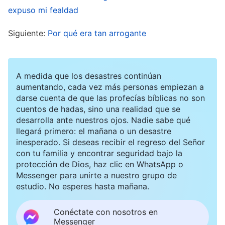
no resolvía del todo los problemas de los recién
expuso mi fealdad
llegados, por lo que la despreciaba. Pensaba:
Siguiente:
Por qué era tan arrogante
“¿De verdad es apta para este deber? Como líder
de grupo, debería ser capaz de resolver los
problemas de los recién llegados, tras verla
A medida que los desastres continúan
ahora, creo que sería mejor que practicara
aumentando, cada vez más personas empiezan a
darse cuenta de que las profecías bíblicas no son
primero un tiempo como miembro del equipo”.
cuentos de hadas, sino una realidad que se
Lo que más me molestaba era que cuando ella
desarrolla ante nuestros ojos. Nadie sabe qué
llegará primero: el mañana o un desastre
enfrentaba problemas, siempre pedía ayuda a
inesperado. Si deseas recibir el regreso del Señor
otros, pero casi nunca a mí. Pensaba: “Sé cómo
con tu familia y encontrar seguridad bajo la
protección de Dios, haz clic en WhatsApp o
solucionar estos problemas, ¿les pregunta a los
Messenger para unirte a nuestro grupo de
demás y no a mí porque no me respeta?”.
estudio. No esperes hasta mañana.
Después, en una reunión de trabajo, la
Conéctate con nosotros en
supervisora señaló algunos problemas en
Messenger