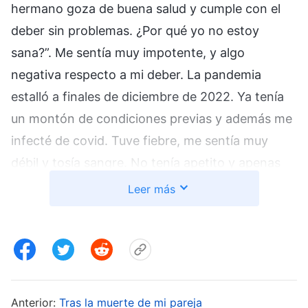
hermano goza de buena salud y cumple con el
deber sin problemas. ¿Por qué yo no estoy
sana?”. Me sentía muy impotente, y algo
negativa respecto a mi deber. La pandemia
estalló a finales de diciembre de 2022. Ya tenía
un montón de condiciones previas y además me
infecté de covid. Tuve fiebre, me sentía muy
débil y tosía sangre. No tenía apetito y apenas
comí en dos semanas. Me sentía fatal en aquel
Leer más
momento. Pensé: “Estoy acabada, mi salud es
una ruina. Si pierdo la vida, ¿cómo voy a seguir
realizando un deber? Algunos se contagiaban,
tosían unos días y al poco ya estaban bien. Pero
yo nunca dejé de realizar mi deber, habiendo
Anterior:
Tras la muerte de mi pareja