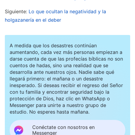
tenido fiebre alta varios días y sin poder comer
Siguiente:
Lo que ocultan la negatividad y la
bien. ¿Cómo me he puesto tan enferma?”.
holgazanería en el deber
Mientras más lo pensaba, más triste y
desdichada me sentía. Al tiempo, me bajó la
fiebre, pero las dos personas con las que
A medida que los desastres continúan
trabajaba se infectaron, y no había nadie para
aumentando, cada vez más personas empiezan a
darse cuenta de que las profecías bíblicas no son
hacer trabajo de iglesia. No me quedó opción y,
cuentos de hadas, sino una realidad que se
débil como estaba, acudí a las reuniones.
desarrolla ante nuestros ojos. Nadie sabe qué
llegará primero: el mañana o un desastre
Enferma, fui de un lado a otro durante dos o tres
inesperado. Si deseas recibir el regreso del Señor
días, y con la pandemia era difícil coordinar
con tu familia y encontrar seguridad bajo la
protección de Dios, haz clic en WhatsApp o
muchas tareas. Empecé a desconectar el
Messenger para unirte a nuestro grupo de
corazón, me parecía que era un trabajo
estudio. No esperes hasta mañana.
demasiado duro. Mi salud era cada vez peor y no
Conéctate con nosotros en
hacía bien el trabajo, así que pensé que lo mejor
Messenger