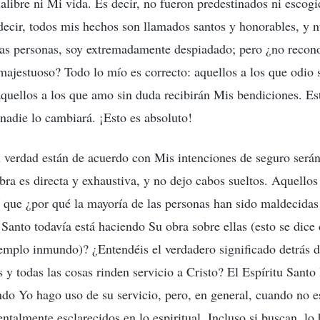
libre ni Mi vida. Es decir, no fueron predestinados ni escog
 decir, todos mis hechos son llamados santos y honorables, y
las personas, soy extremadamente despiadado; pero ¿no recon
ajestuoso? Todo lo mío es correcto: aquellos a los que odio 
quellos a los que amo sin duda recibirán Mis bendiciones. Es
 nadie lo cambiará. ¡Esto es absoluto!
n verdad están de acuerdo con Mis intenciones de seguro será
ra es directa y exhaustiva, y no dejo cabos sueltos. Aquellos
que ¿por qué la mayoría de las personas han sido maldecidas 
 Santo todavía está haciendo Su obra sobre ellas (esto se dice
emplo inmundo)? ¿Entendéis el verdadero significado detrás d
 y todas las cosas rinden servicio a Cristo? El Espíritu Santo
ando Yo hago uso de su servicio, pero, en general, cuando no e
ntalmente esclarecidos en lo espiritual. Incluso si buscan, lo 