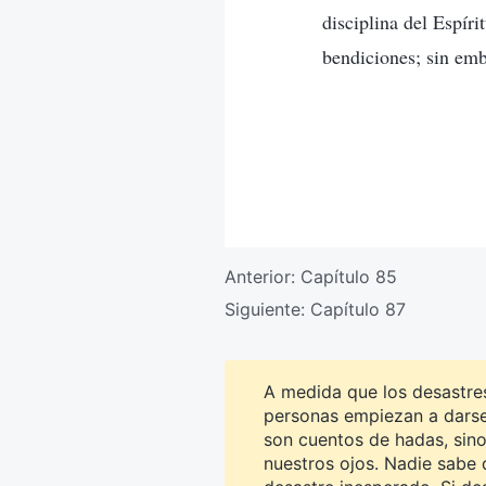
disciplina del Espír
bendiciones; sin emb
Anterior:
Capítulo 85
Siguiente:
Capítulo 87
A medida que los desastr
personas empiezan a darse 
son cuentos de hadas, sino
nuestros ojos. Nadie sabe 