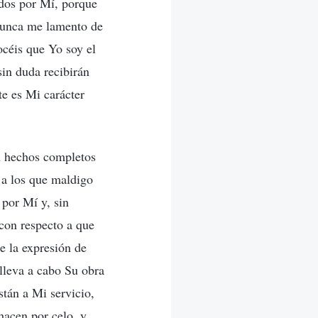
idos por Mí, porque
 nunca me lamento de
océis que Yo soy el
sin duda recibirán
te es Mi carácter
n hechos completos
 a los que maldigo
por Mí y, sin
 con respecto a que
e la expresión de
 lleva a cabo Su obra
stán a Mi servicio,
hacen por celo, y