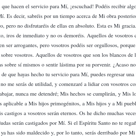
 que hacen el servicio para Mí, ¡escuchad! Podéis recibir alg
Mí. Es decir, sabréis por un tiempo acerca de Mi obra posterio
ro, pero no disfrutaréis de ellas en absoluto. Esta es Mi graci
to, iros de inmediato y no os demoréis. Aquellos de vosotros 
n ser arrogantes, pero vosotros podéis ser orgullosos, porqu
s sobre vosotros. Aquellos de vosotros que son los blancos de 
s sobre sí mismos o sentir lástima por su porvenir. ¿Acaso no
de que hayas hecho tu servicio para Mí, puedes regresar una
 no me serás de utilidad, y comenzaré a lidiar con vosotros c
abajar, nunca me detendré; Mis hechos se cumplirán, y Mis l
s aplicable a Mis hijos primogénitos, a Mis hijos y a Mi puebl
s castigos a vosotros serán eternos. Os he dicho muchas vece
dudas serán castigados por Mí. Si el Espíritu Santo no te rega
 ya has sido maldecido y, por lo tanto, serás derribado por Mi