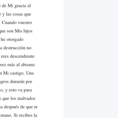
o de Mi gracia al
r y las cosas que
a. Cuando vuestro
que son Mis hijos
e he otorgado
la destrucción no
 eres descendiente
 vez más al abismo
on Mi castigo. Una
ogros durarán por
o, y esto va para
s que los malvados
ña después de que te
 mano. Si recibes la