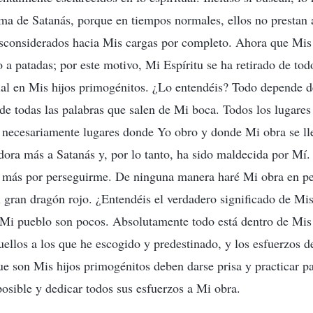
ema de Satanás, porque en tiempos normales, ellos no prestan
esconsiderados hacia Mis cargas por completo. Ahora que Mis
o a patadas; por este motivo, Mi Espíritu se ha retirado de tod
ial en Mis hijos primogénitos. ¿Lo entendéis? Todo depende d
de todas las palabras que salen de Mi boca. Todos los lugares
 necesariamente lugares donde Yo obro y donde Mi obra se ll
dora más a Satanás y, por lo tanto, ha sido maldecida por Mí.
 más por perseguirme. De ninguna manera haré Mi obra en pe
el gran dragón rojo. ¿Entendéis el verdadero significado de M
 Mi pueblo son pocos. Absolutamente todo está dentro de Mis
uellos a los que he escogido y predestinado, y los esfuerzos d
que son Mis hijos primogénitos deben darse prisa y practicar p
posible y dedicar todos sus esfuerzos a Mi obra.