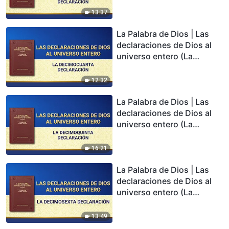
declaración)
13:37
La Palabra de Dios | Las
declaraciones de Dios al
universo entero (La
decimocuarta declaración)
12:32
La Palabra de Dios | Las
declaraciones de Dios al
universo entero (La
decimoquinta declaración)
16:21
La Palabra de Dios | Las
declaraciones de Dios al
universo entero (La
decimosexta declaración)
13:49