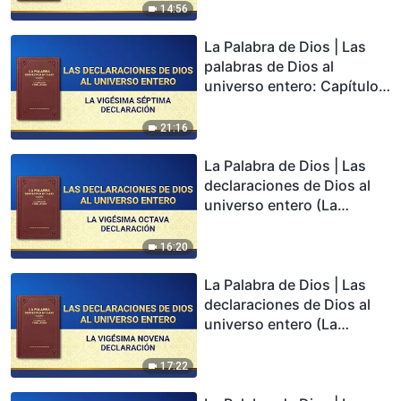
declaración)
14:56
La Palabra de Dios | Las
palabras de Dios al
universo entero: Capítulo
27
21:16
La Palabra de Dios | Las
declaraciones de Dios al
universo entero (La
vigésima octava
declaración)
16:20
La Palabra de Dios | Las
declaraciones de Dios al
universo entero (La
vigésima novena
declaración)
17:22