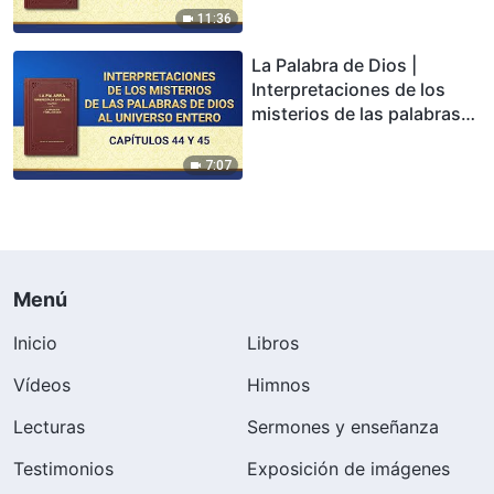
Capítulo 28
11:36
La Palabra de Dios |
Interpretaciones de los
misterios de las palabras
de Dios al universo entero:
Capítulo 44 y 45
7:07
Menú
Inicio
Libros
Vídeos
Himnos
Lecturas
Sermones y enseñanza
Testimonios
Exposición de imágenes