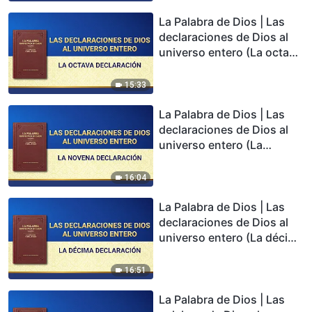
La Palabra de Dios | Las
declaraciones de Dios al
universo entero (La octava
declaración)
15:33
La Palabra de Dios | Las
declaraciones de Dios al
universo entero (La
novena declaración)
16:04
La Palabra de Dios | Las
declaraciones de Dios al
universo entero (La décima
declaración)
16:51
La Palabra de Dios | Las