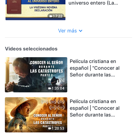
universo entero (La
vigésima novena
declaración)
17:22
Ver más
Videos seleccionados
Película cristiana en
español | "Conocer al
Señor durante las
catástrofes" (Parte 2) La
Tierra se enfrenta a una
1:35:04
extinción masiva. ¿Cómo
Película cristiana en
podemos sobrevivir?
español | "Conocer al
Señor durante las
catástrofes" (Parte 1) El
desastre del fin es
1:20:53
irreversible, ¿dónde