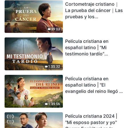
Cortometraje cristiano｜
encontrarás refugio?
La prueba del cáncer｜Las
pruebas y los
refinamientos son
bendiciones de Dios
39:03
Película cristiana en
español latino | "Mi
testimonio tardío"
Testimonio de
arrepentimiento
1:55:32
profundamente
Película cristiana en
conmovedor
español latino | "El
evangelio del reino llegó a
nuestra aldea"
1:39:56
Película cristiana 2024 |
"Mi esposo pastor y yo"