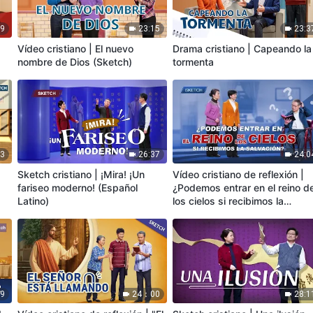
09
23:15
23:3
o
Vídeo cristiano | El nuevo
Drama cristiano | Capeando la
nombre de Dios (Sketch)
tormenta
43
26:37
24:0
Sketch cristiano | ¡Mira! ¡Un
Vídeo cristiano de reflexión |
fariseo moderno! (Español
¿Podemos entrar en el reino d
Latino)
los cielos si recibimos la
salvación?
09
24：00
28:1