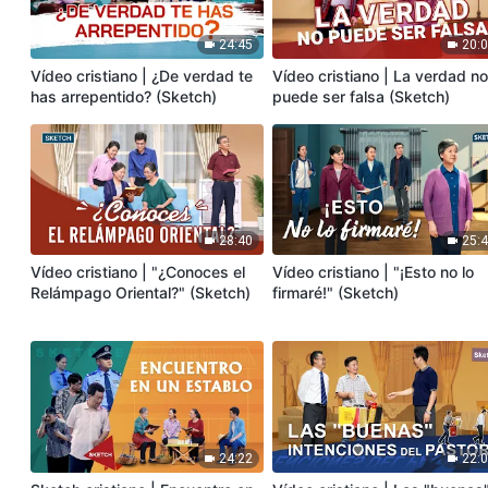
24:45
20:
Vídeo cristiano | ¿De verdad te
Vídeo cristiano | La verdad n
has arrepentido? (Sketch)
puede ser falsa (Sketch)
28:40
25:
Vídeo cristiano | "¿Conoces el
Vídeo cristiano | "¡Esto no lo
Relámpago Oriental?" (Sketch)
firmaré!" (Sketch)
24:22
22: