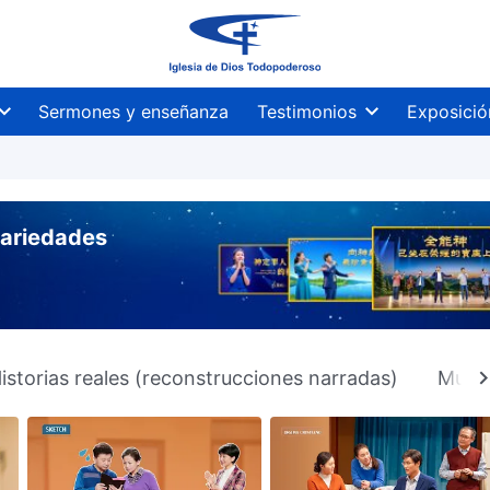
Sermones y enseñanza
Testimonios
Exposició
variedades
istorias reales (reconstrucciones narradas)
Muest