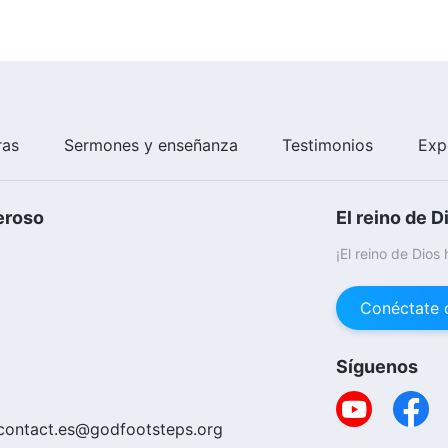
ras
Sermones y enseñanza
Testimonios
Exp
eroso
El reino de D
¡El reino de Dios
Conéctate 
Síguenos
contact.es@godfootsteps.org