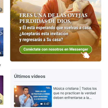
7
4
e
Últimos vídeos
Música cristiana | Todos los
que no practican la verdad
deben enfrentarse a la
1
destrucción
4:47