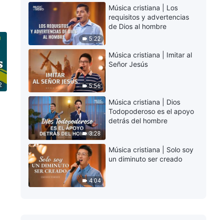
Música cristiana | Los
requisitos y advertencias
de Dios al hombre
5:22
Música cristiana | Imitar al
Señor Jesús
2
5:56
Música cristiana | Dios
Todopoderoso es el apoyo
detrás del hombre
3:28
Música cristiana | Solo soy
un diminuto ser creado
4:04