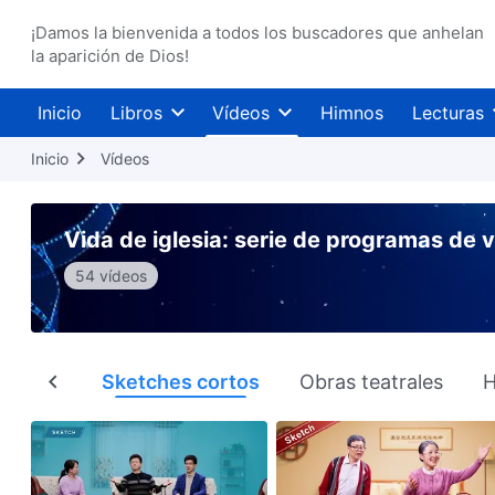
¡Damos la bienvenida a todos los buscadores que anhelan
la aparición de Dios!
Inicio
Libros
Vídeos
Himnos
Lecturas
Inicio
Vídeos
Vida de iglesia: serie de programas de 
54 vídeos
cómicos
Sketches cortos
Obras teatrales
H