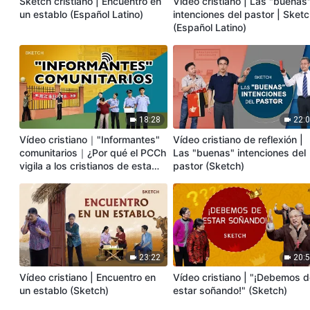
Sketch cristiano | Encuentro en
Vídeo cristiano | Las "buenas
un establo (Español Latino)
intenciones del pastor | Sket
(Español Latino)
18:28
22:
Vídeo cristiano｜"Informantes"
Vídeo cristiano de reflexión |
comunitarios｜¿Por qué el PCCh
Las "buenas" intenciones del
vigila a los cristianos de esta
pastor (Sketch)
manera?
23:22
20:
Vídeo cristiano | Encuentro en
Vídeo cristiano | "¡Debemos 
un establo (Sketch)
estar soñando!" (Sketch)