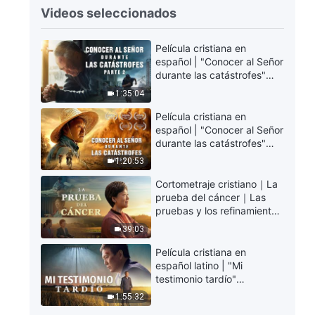
Videos seleccionados
Película cristiana en
español | "Conocer al Señor
durante las catástrofes"
(Parte 2) La Tierra se
1:35:04
enfrenta a una extinción
masiva. ¿Cómo podemos
Película cristiana en
sobrevivir?
español | "Conocer al Señor
durante las catástrofes"
(Parte 1) El desastre del fin
1:20:53
es irreversible, ¿dónde
encontrarás refugio?
Cortometraje cristiano｜La
prueba del cáncer｜Las
pruebas y los refinamientos
son bendiciones de Dios
39:03
Película cristiana en
español latino | "Mi
testimonio tardío"
Testimonio de
1:55:32
arrepentimiento