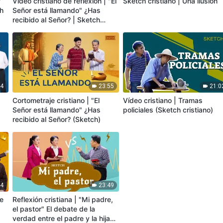
"
Vídeo cristiano de reflexión | "El
Sketch cristiano | Una ilusión
ch
Señor está llamando" ¿Has
recibido al Señor? | Sketch
(Español Latino)
04
23:55
21:0
Cortometraje cristiano | "El
Vídeo cristiano | Tramas
Señor está llamando" ¿Has
policiales (Sketch cristiano)
recibido al Señor? (Sketch)
54
23:49
de
Reflexión cristiana | "Mi padre,
el pastor" El debate de la
verdad entre el padre y la hija