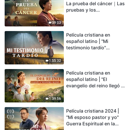
La prueba del cáncer｜Las
pruebas y los
refinamientos son
bendiciones de Dios
39:03
Película cristiana en
español latino | "Mi
testimonio tardío"
Testimonio de
arrepentimiento
1:55:32
profundamente
Película cristiana en
conmovedor
español latino | "El
evangelio del reino llegó a
nuestra aldea"
1:39:56
Película cristiana 2024 |
"Mi esposo pastor y yo"
Guerra Espiritual en la
Acogida del Regreso del