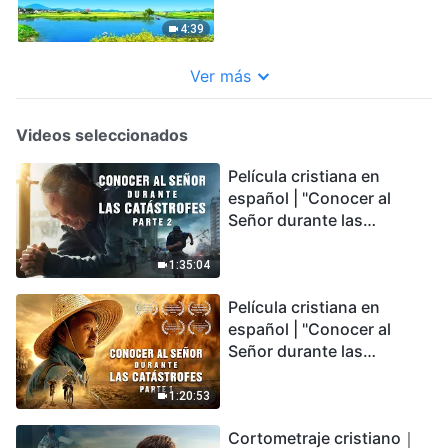
nueva
4:39
Ver más
Videos seleccionados
Película cristiana en
español | "Conocer al
Señor durante las
catástrofes" (Parte 2) La
Tierra se enfrenta a una
1:35:04
extinción masiva. ¿Cómo
Película cristiana en
podemos sobrevivir?
español | "Conocer al
Señor durante las
catástrofes" (Parte 1) El
desastre del fin es
1:20:53
irreversible, ¿dónde
Cortometraje cristiano｜
encontrarás refugio?