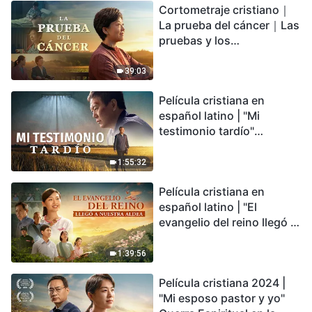
Cortometraje cristiano｜
encontrarás refugio?
La prueba del cáncer｜Las
pruebas y los
refinamientos son
bendiciones de Dios
39:03
Película cristiana en
español latino | "Mi
testimonio tardío"
Testimonio de
arrepentimiento
1:55:32
profundamente
Película cristiana en
conmovedor
español latino | "El
evangelio del reino llegó a
nuestra aldea"
1:39:56
Película cristiana 2024 |
"Mi esposo pastor y yo"