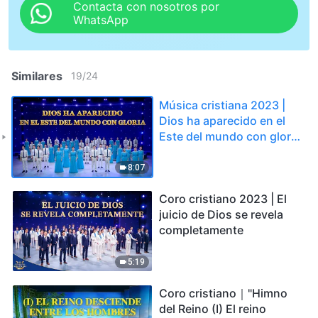
Contacta con nosotros por
WhatsApp
Similares
19
/
24
Música cristiana 2023 |
Dios ha aparecido en el
Este del mundo con gloria
(Himno coral)
8:07
Coro cristiano 2023 | El
juicio de Dios se revela
completamente
5:19
Coro cristiano｜"Himno
del Reino (I) El reino