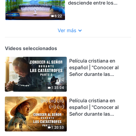
desciende entre los
hombres" El Reino de
Dios ha venido
6:22
Ver más
Videos seleccionados
Película cristiana en
español | "Conocer al
Señor durante las
catástrofes" (Parte 2) La
Tierra se enfrenta a una
1:35:04
extinción masiva. ¿Cómo
Película cristiana en
podemos sobrevivir?
español | "Conocer al
Señor durante las
catástrofes" (Parte 1) El
desastre del fin es
1:20:53
irreversible, ¿dónde