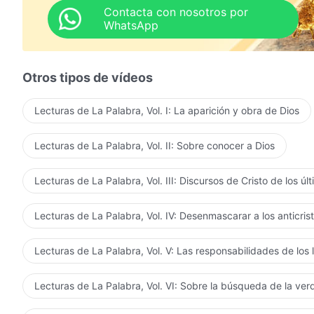
externa. Si el hombre sólo analiza Su apariencia exte
Contacta con nosotros por
WhatsApp
muestra que el hombre es ignorante. La apariencia ext
Dios jamás puede ajustarse a las nociones del hombre.
nociones del hombre? ¿No eran Su rostro y Sus vestid
Otros tipos de vídeos
verdadera identidad? ¿Acaso los antiguos fariseos no
Su aspecto exterior y no se tomaron en serio las pal
Lecturas de La Palabra, Vol. I: La aparición y obra de Dios
cada uno de los hermanos y hermanas que buscan la apa
debéis convertiros en los fariseos de los tiempos mode
Lecturas de La Palabra, Vol. II: Sobre conocer a Dios
considerar cuidadosamente cómo darle la bienvenida a
alguien que se somete a la verdad. Esta es la respons
Lecturas de La Palabra, Vol. III: Discursos de Cristo de los úl
vuelva montado sobre una nube. Deberíamos frotarnos l
empantanarnos en palabras de exagerada fantasía. Deb
Lecturas de La Palabra, Vol. IV: Desenmascarar a los anticris
vistazo al aspecto práctico de Dios. No os dejéis llev
siempre el día en que el
Señor Jesús
descienda repenti
Lecturas de La Palabra, Vol. V: Las responsabilidades de los 
vosotros, que nunca lo habéis conocido o visto y que 
asuntos más prácticos!
Lecturas de La Palabra, Vol. VI: Sobre la búsqueda de la ve