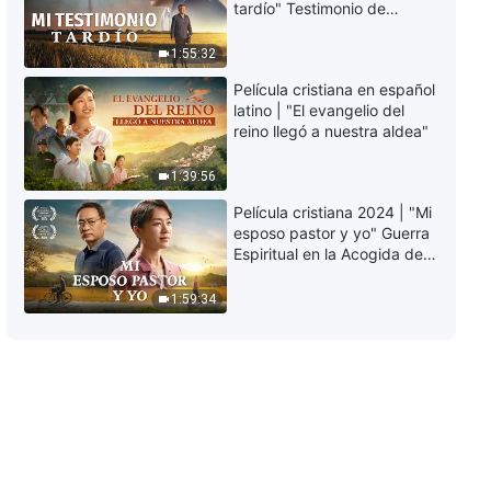
tardío" Testimonio de
arrepentimiento
profundamente
1:55:32
conmovedor
Película cristiana en español
latino | "El evangelio del
reino llegó a nuestra aldea"
1:39:56
Película cristiana 2024 | "Mi
esposo pastor y yo" Guerra
Espiritual en la Acogida del
Regreso del Señor
1:59:34