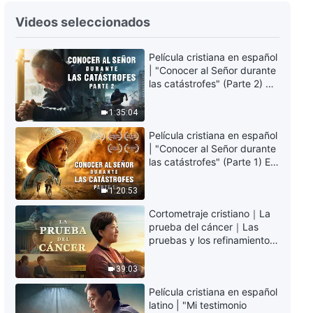
Videos seleccionados
Película cristiana en español
| "Conocer al Señor durante
las catástrofes" (Parte 2) La
Tierra se enfrenta a una
extinción masiva. ¿Cómo
1:35:04
podemos sobrevivir?
Película cristiana en español
| "Conocer al Señor durante
las catástrofes" (Parte 1) El
desastre del fin es
irreversible, ¿dónde
1:20:53
encontrarás refugio?
Cortometraje cristiano｜La
prueba del cáncer｜Las
pruebas y los refinamientos
son bendiciones de Dios
39:03
Película cristiana en español
latino | "Mi testimonio