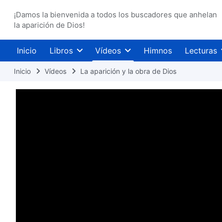
¡Damos la bienvenida a todos los buscadores que anhelan
la aparición de Dios!
Inicio
Libros
Vídeos
Himnos
Lecturas
Inicio
Vídeos
La aparición y la obra de Dios