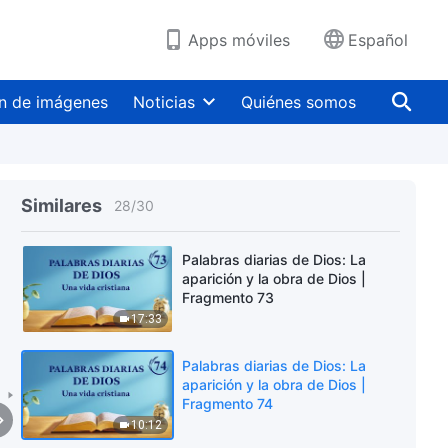
5:46
Apps móviles
Español
Palabras diarias de Dios: La
aparición y la obra de Dios |
Fragmento 71
n de imágenes
Noticias
Quiénes somos
7:51
Palabras diarias de Dios: La
aparición y la obra de Dios |
Fragmento 72
Similares
28
/
30
7:52
Palabras diarias de Dios: La
aparición y la obra de Dios |
Fragmento 73
17:33
Palabras diarias de Dios: La
aparición y la obra de Dios |
Fragmento 74
10:12