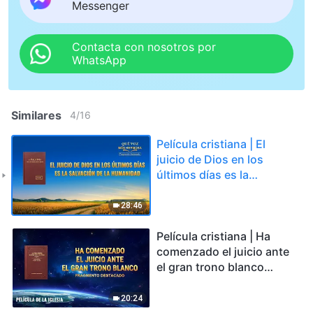
Messenger
Contacta con nosotros por
WhatsApp
Similares
4
/
16
Película cristiana | El
juicio de Dios en los
últimos días es la
salvación de la
humanidad (Fragmento
28:46
destacado)
Película cristiana | Ha
comenzado el juicio ante
el gran trono blanco
(Fragmento destacado)
20:24