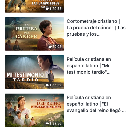
catástrofes" (Parte 1) El
desastre del fin es
1:20:53
irreversible, ¿dónde
Cortometraje cristiano｜
encontrarás refugio?
La prueba del cáncer｜Las
pruebas y los
refinamientos son
bendiciones de Dios
39:03
Película cristiana en
español latino | "Mi
testimonio tardío"
Testimonio de
arrepentimiento
1:55:32
profundamente
Película cristiana en
conmovedor
español latino | "El
evangelio del reino llegó a
nuestra aldea"
1:39:56