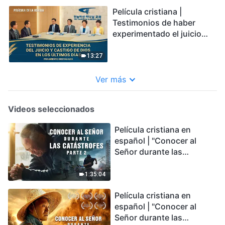
Película cristiana |
Testimonios de haber
experimentado el juicio
ante el trono de Cristo
(Fragmento destacado)
13:27
Ver más
Videos seleccionados
Película cristiana en
español | "Conocer al
Señor durante las
catástrofes" (Parte 2) La
Tierra se enfrenta a una
1:35:04
extinción masiva. ¿Cómo
Película cristiana en
podemos sobrevivir?
español | "Conocer al
Señor durante las