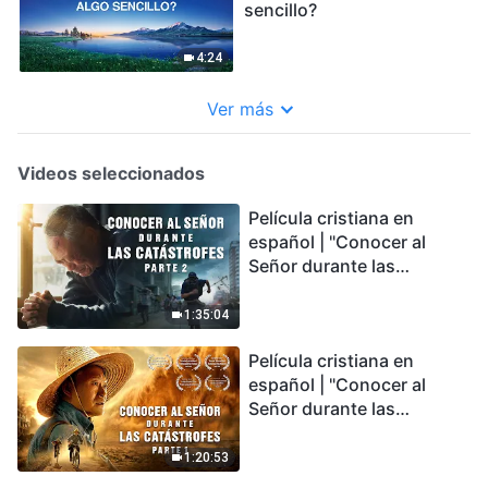
sencillo?
4:24
Ver más
Videos seleccionados
Película cristiana en
español | "Conocer al
Señor durante las
catástrofes" (Parte 2) La
Tierra se enfrenta a una
1:35:04
extinción masiva. ¿Cómo
Película cristiana en
podemos sobrevivir?
español | "Conocer al
Señor durante las
catástrofes" (Parte 1) El
desastre del fin es
1:20:53
irreversible, ¿dónde