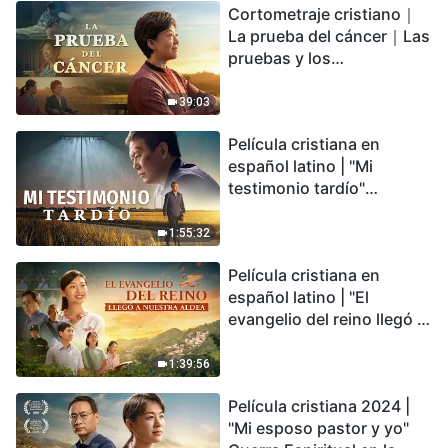
Cortometraje cristiano｜
encontrarás refugio?
La prueba del cáncer｜Las
pruebas y los
refinamientos son
bendiciones de Dios
39:03
Película cristiana en
español latino | "Mi
testimonio tardío"
Testimonio de
arrepentimiento
1:55:32
profundamente
Película cristiana en
conmovedor
español latino | "El
evangelio del reino llegó a
nuestra aldea"
1:39:56
Película cristiana 2024 |
"Mi esposo pastor y yo"