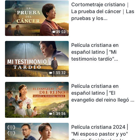
Cortometraje cristiano｜
encontrarás refugio?
La prueba del cáncer｜Las
pruebas y los
refinamientos son
bendiciones de Dios
39:03
Película cristiana en
español latino | "Mi
testimonio tardío"
Testimonio de
arrepentimiento
1:55:32
profundamente
Película cristiana en
conmovedor
español latino | "El
evangelio del reino llegó a
nuestra aldea"
1:39:56
Película cristiana 2024 |
"Mi esposo pastor y yo"