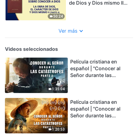
de Dios y Dios mismo II
(Parte 4)
50:24
Ver más
Videos seleccionados
Película cristiana en
español | "Conocer al
Señor durante las
catástrofes" (Parte 2) La
Tierra se enfrenta a una
1:35:04
extinción masiva. ¿Cómo
Película cristiana en
podemos sobrevivir?
español | "Conocer al
Señor durante las
catástrofes" (Parte 1) El
desastre del fin es
1:20:53
irreversible, ¿dónde