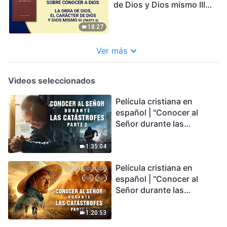
de Dios y Dios mismo III
(Parte 6)
18:27
Ver más
Videos seleccionados
Película cristiana en
español | "Conocer al
Señor durante las
catástrofes" (Parte 2) La
Tierra se enfrenta a una
1:35:04
extinción masiva. ¿Cómo
Película cristiana en
podemos sobrevivir?
español | "Conocer al
Señor durante las
catástrofes" (Parte 1) El
desastre del fin es
1:20:53
irreversible, ¿dónde