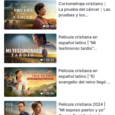
Cortometraje cristiano｜
encontrarás refugio?
La prueba del cáncer｜Las
pruebas y los
refinamientos son
bendiciones de Dios
39:03
Película cristiana en
español latino | "Mi
testimonio tardío"
Testimonio de
arrepentimiento
1:55:32
profundamente
Película cristiana en
conmovedor
español latino | "El
evangelio del reino llegó a
nuestra aldea"
1:39:56
Película cristiana 2024 |
"Mi esposo pastor y yo"