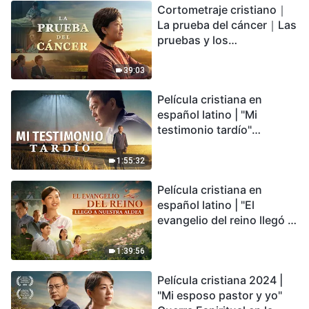
Cortometraje cristiano｜
encontrarás refugio?
La prueba del cáncer｜Las
pruebas y los
refinamientos son
bendiciones de Dios
39:03
Película cristiana en
español latino | "Mi
testimonio tardío"
Testimonio de
arrepentimiento
1:55:32
profundamente
Película cristiana en
conmovedor
español latino | "El
evangelio del reino llegó a
nuestra aldea"
1:39:56
Película cristiana 2024 |
"Mi esposo pastor y yo"