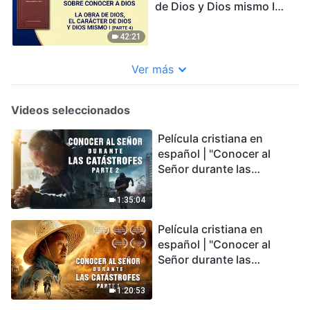
de Dios y Dios mismo I
(Parte 4)
42:21
Ver más
Videos seleccionados
Película cristiana en
español | "Conocer al
Señor durante las
catástrofes" (Parte 2) La
Tierra se enfrenta a una
1:35:04
extinción masiva. ¿Cómo
Película cristiana en
podemos sobrevivir?
español | "Conocer al
Señor durante las
catástrofes" (Parte 1) El
desastre del fin es
1:20:53
irreversible, ¿dónde