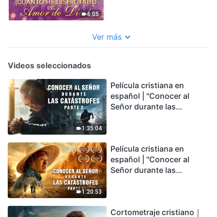
6:05
Ver más
Videos seleccionados
Película cristiana en
español | "Conocer al
Señor durante las
catástrofes" (Parte 2) La
Tierra se enfrenta a una
1:35:04
extinción masiva. ¿Cómo
Película cristiana en
podemos sobrevivir?
español | "Conocer al
Señor durante las
catástrofes" (Parte 1) El
desastre del fin es
1:20:53
irreversible, ¿dónde
Cortometraje cristiano｜
encontrarás refugio?