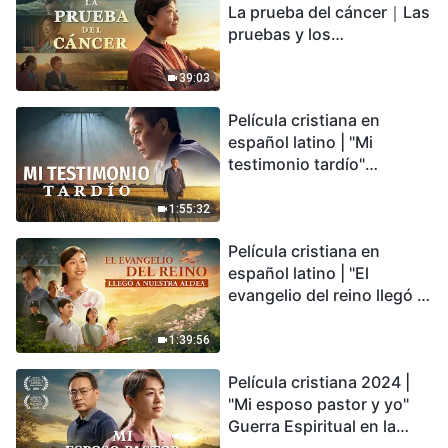
La prueba del cáncer｜Las
pruebas y los
refinamientos son
bendiciones de Dios
39:03
Película cristiana en
español latino | "Mi
testimonio tardío"
Testimonio de
arrepentimiento
1:55:32
profundamente
Película cristiana en
conmovedor
español latino | "El
evangelio del reino llegó a
nuestra aldea"
1:39:56
Película cristiana 2024 |
"Mi esposo pastor y yo"
Guerra Espiritual en la
Acogida del Regreso del