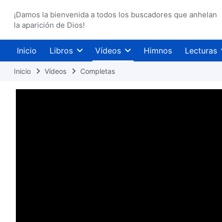
¡Damos la bienvenida a todos los buscadores que anhelan
la aparición de Dios!
Inicio
Libros
Vídeos
Himnos
Lecturas
Inicio
Vídeos
Completas