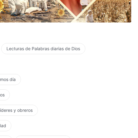
Lecturas de Palabras diarias de Dios
timos día
tos
líderes y obreros
rdad