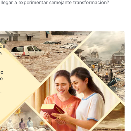
 llegar a experimentar semejante transformación?
o,
 de
s,
so
jo
.