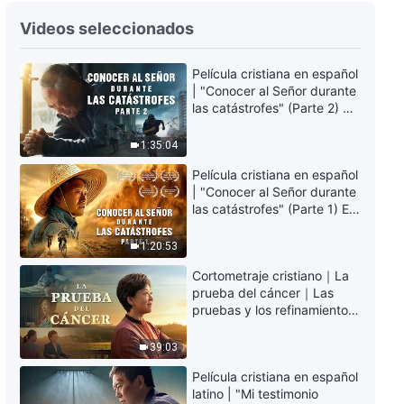
Videos seleccionados
Película cristiana en español
| "Conocer al Señor durante
las catástrofes" (Parte 2) La
Tierra se enfrenta a una
extinción masiva. ¿Cómo
1:35:04
podemos sobrevivir?
Película cristiana en español
| "Conocer al Señor durante
las catástrofes" (Parte 1) El
desastre del fin es
irreversible, ¿dónde
1:20:53
encontrarás refugio?
Cortometraje cristiano｜La
prueba del cáncer｜Las
pruebas y los refinamientos
son bendiciones de Dios
39:03
Película cristiana en español
latino | "Mi testimonio