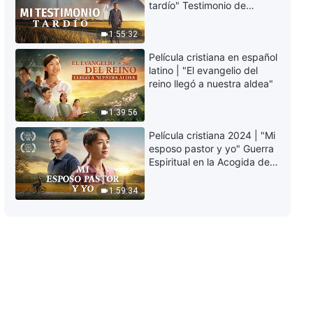
tardío" Testimonio de
arrepentimiento
profundamente
1:55:32
conmovedor
Película cristiana en español
latino | "El evangelio del
reino llegó a nuestra aldea"
1:39:56
Película cristiana 2024 | "Mi
esposo pastor y yo" Guerra
Espiritual en la Acogida del
Regreso del Señor
1:59:34