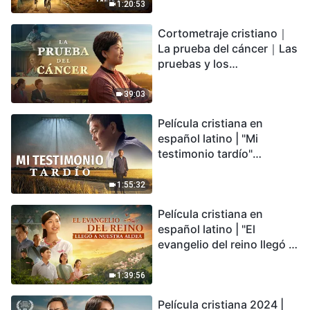
desastre del fin es
1:20:53
irreversible, ¿dónde
Cortometraje cristiano｜
encontrarás refugio?
La prueba del cáncer｜Las
pruebas y los
refinamientos son
bendiciones de Dios
39:03
Película cristiana en
español latino | "Mi
testimonio tardío"
Testimonio de
arrepentimiento
1:55:32
profundamente
Película cristiana en
conmovedor
español latino | "El
evangelio del reino llegó a
nuestra aldea"
1:39:56
Película cristiana 2024 |