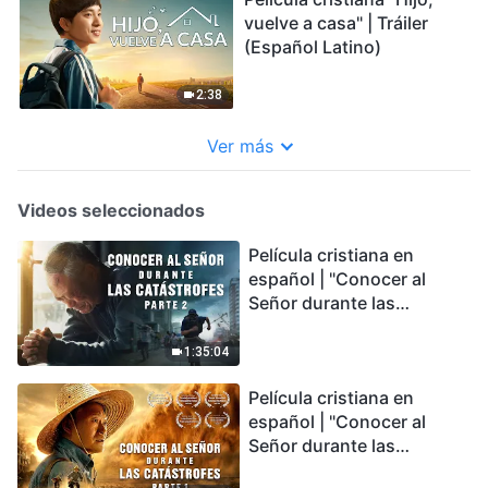
vuelve a casa" | Tráiler
(Español Latino)
2:38
Ver más
Videos seleccionados
Película cristiana en
español | "Conocer al
Señor durante las
catástrofes" (Parte 2) La
Tierra se enfrenta a una
1:35:04
extinción masiva. ¿Cómo
Película cristiana en
podemos sobrevivir?
español | "Conocer al
Señor durante las
catástrofes" (Parte 1) El