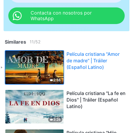
Contacta con nosotros por
WhatsApp
Similares
11
/
52
Película cristiana "Amor
de madre" | Tráiler
(Español Latino)
2:56
Película cristiana "La fe en
Dios" | Tráiler (Español
Latino)
3:26
Película cristiana "Hijo,