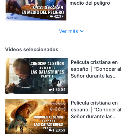
medio del peligro
42:37
Ver más
Videos seleccionados
Película cristiana en
español | "Conocer al
Señor durante las
catástrofes" (Parte 2) La
Tierra se enfrenta a una
1:35:04
extinción masiva. ¿Cómo
Película cristiana en
podemos sobrevivir?
español | "Conocer al
Señor durante las
catástrofes" (Parte 1) El
desastre del fin es
1:20:53
irreversible, ¿dónde