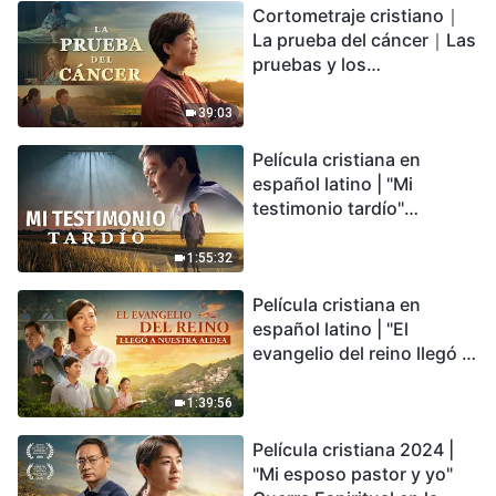
Cortometraje cristiano｜
encontrarás refugio?
La prueba del cáncer｜Las
pruebas y los
refinamientos son
bendiciones de Dios
39:03
Película cristiana en
español latino | "Mi
testimonio tardío"
Testimonio de
arrepentimiento
1:55:32
profundamente
Película cristiana en
conmovedor
español latino | "El
evangelio del reino llegó a
nuestra aldea"
1:39:56
Película cristiana 2024 |
"Mi esposo pastor y yo"