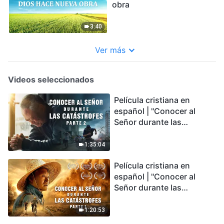
obra
3:40
Ver más
Videos seleccionados
Película cristiana en
español | "Conocer al
Señor durante las
catástrofes" (Parte 2) La
Tierra se enfrenta a una
1:35:04
extinción masiva. ¿Cómo
Película cristiana en
podemos sobrevivir?
español | "Conocer al
Señor durante las
catástrofes" (Parte 1) El
desastre del fin es
1:20:53
irreversible, ¿dónde