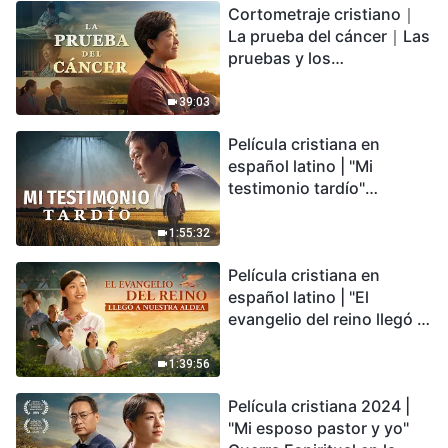
Cortometraje cristiano｜
encontrarás refugio?
La prueba del cáncer｜Las
pruebas y los
refinamientos son
bendiciones de Dios
39:03
Película cristiana en
español latino | "Mi
testimonio tardío"
Testimonio de
arrepentimiento
1:55:32
profundamente
Película cristiana en
conmovedor
español latino | "El
evangelio del reino llegó a
nuestra aldea"
1:39:56
Película cristiana 2024 |
"Mi esposo pastor y yo"