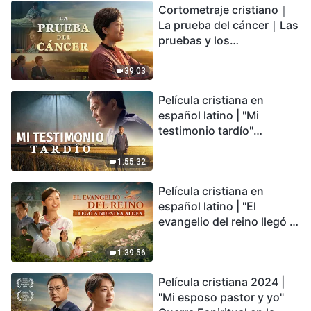
Cortometraje cristiano｜
encontrarás refugio?
La prueba del cáncer｜Las
pruebas y los
refinamientos son
bendiciones de Dios
39:03
Película cristiana en
español latino | "Mi
testimonio tardío"
Testimonio de
arrepentimiento
1:55:32
profundamente
Película cristiana en
conmovedor
español latino | "El
evangelio del reino llegó a
nuestra aldea"
1:39:56
Película cristiana 2024 |
"Mi esposo pastor y yo"