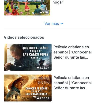
hogar
5:10
Ver más
Videos seleccionados
Película cristiana en
español | "Conocer al
Señor durante las
catástrofes" (Parte 2) La
Tierra se enfrenta a una
1:35:04
extinción masiva. ¿Cómo
Película cristiana en
podemos sobrevivir?
español | "Conocer al
Señor durante las
catástrofes" (Parte 1) El
desastre del fin es
1:20:53
irreversible, ¿dónde