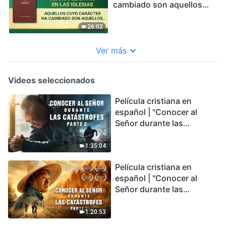
cambiado son aquellos
que han entrado a la
realidad de las palabras
26:02
de Dios
Ver más
Videos seleccionados
Película cristiana en
español | "Conocer al
Señor durante las
catástrofes" (Parte 2) La
Tierra se enfrenta a una
1:35:04
extinción masiva. ¿Cómo
Película cristiana en
podemos sobrevivir?
español | "Conocer al
Señor durante las
catástrofes" (Parte 1) El
desastre del fin es
1:20:53
irreversible, ¿dónde