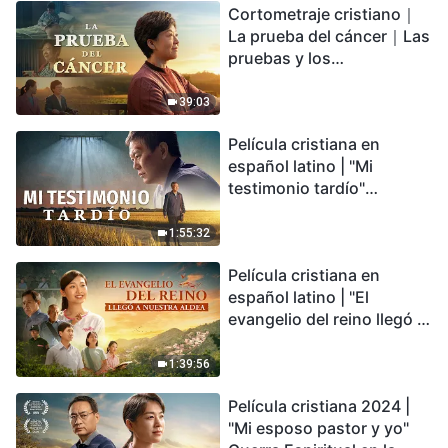
Cortometraje cristiano｜
encontrarás refugio?
La prueba del cáncer｜Las
pruebas y los
refinamientos son
bendiciones de Dios
39:03
Película cristiana en
español latino | "Mi
testimonio tardío"
Testimonio de
arrepentimiento
1:55:32
profundamente
Película cristiana en
conmovedor
español latino | "El
evangelio del reino llegó a
nuestra aldea"
1:39:56
Película cristiana 2024 |
"Mi esposo pastor y yo"