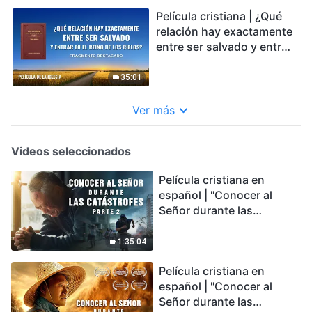
Película cristiana | ¿Qué
relación hay exactamente
entre ser salvado y entrar
en el reino de los cielos?
(Fragmento destacado)
35:01
Ver más
Videos seleccionados
Película cristiana en
español | "Conocer al
Señor durante las
catástrofes" (Parte 2) La
Tierra se enfrenta a una
1:35:04
extinción masiva. ¿Cómo
Película cristiana en
podemos sobrevivir?
español | "Conocer al
Señor durante las