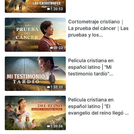
catástrofes" (Parte 1) El
desastre del fin es
1:20:53
irreversible, ¿dónde
Cortometraje cristiano｜
encontrarás refugio?
La prueba del cáncer｜Las
pruebas y los
refinamientos son
bendiciones de Dios
39:03
Película cristiana en
español latino | "Mi
testimonio tardío"
Testimonio de
arrepentimiento
1:55:32
profundamente
Película cristiana en
conmovedor
español latino | "El
evangelio del reino llegó a
nuestra aldea"
1:39:56