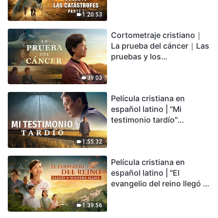
catástrofes" (Parte 1) El
desastre del fin es
1:20:53
irreversible, ¿dónde
Cortometraje cristiano｜
encontrarás refugio?
La prueba del cáncer｜Las
pruebas y los
refinamientos son
bendiciones de Dios
39:03
Película cristiana en
español latino | "Mi
testimonio tardío"
Testimonio de
arrepentimiento
1:55:32
profundamente
Película cristiana en
conmovedor
español latino | "El
evangelio del reino llegó a
nuestra aldea"
1:39:56