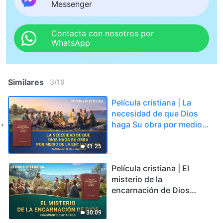
Messenger
Contacta con nosotros por
WhatsApp
Similares
3
/
16
Película cristiana | La
necesidad de que Dios
haga Su obra por medio
de la encarnación
(Fragmento destacado)
41:25
Película cristiana | El
misterio de la
encarnación de Dios
(Fragmento destacado)
30:09