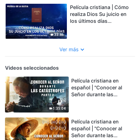
Película cristiana | Cómo
realiza Dios Su juicio en
los últimos días
(Fragmento destacado)
33:46
Ver más
Videos seleccionados
Película cristiana en
español | "Conocer al
Señor durante las
catástrofes" (Parte 2) La
Tierra se enfrenta a una
1:35:04
extinción masiva. ¿Cómo
Película cristiana en
podemos sobrevivir?
español | "Conocer al
Señor durante las